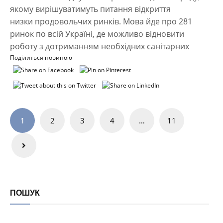
якому вирішуватимуть питання відкриття
низки продовольчих ринків. Мова йде про 281
ринок по всій Україні, де можливо відновити
роботу з дотриманням необхідних санітарних
Поділиться новиною
Навігація
1
2
3
4
…
11
записів
ПОШУК