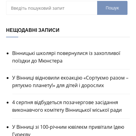
НЕЩОДАВНІ ЗАПИСИ
Вінницькі школярі повернулися із захопливої
поїздки до Мюнстера
У Вінниці відновили екоакцію «Сортуємо разом –
рятуємо планету!» для дітей і дорослих
4 серпня відбудеться позачергове засідання
виконавчого комітету Вінницької міської ради
У Вінниці зі 100-річним ювілеєм привітали Ідею
Гуреєву