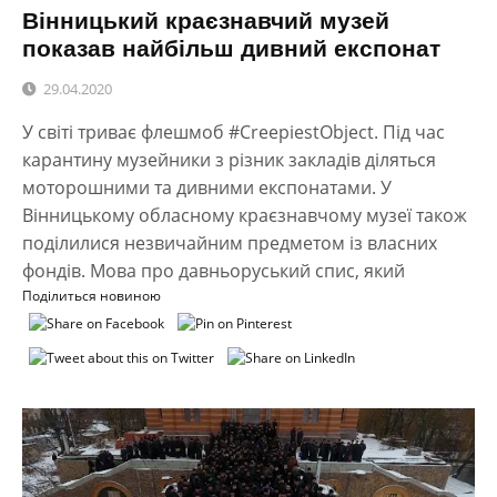
Вінницький краєзнавчий музей
показав найбільш дивний експонат
29.04.2020
У світі триває флешмоб #CreepiestObject. Під час
карантину музейники з різник закладів діляться
моторошними та дивними експонатами. У
Вінницькому обласному краєзнавчому музеї також
поділилися незвичайним предметом із власних
фондів. Мова про давньоруський спис, який
Поділиться новиною