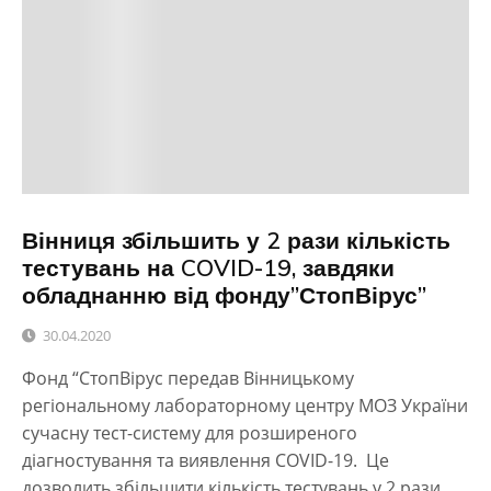
Вінниця збільшить у 2 рази кількість
тестувань на COVID-19, завдяки
обладнанню від фонду”СтопВірус”
30.04.2020
Фонд “СтопВірус передав Вінницькому
регіональному лабораторному центру МОЗ України
сучасну тест-систему для розширеного
діагностування та виявлення COVID-19. Це
дозволить збільшити кількість тестувань у 2 рази.