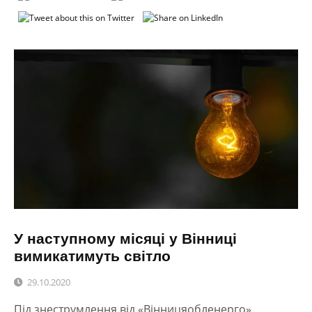
У наступному місяці у Вінниці
вимикатимуть світло
29.10.2020
Під знеструмлення від «Вінницяобленерго»