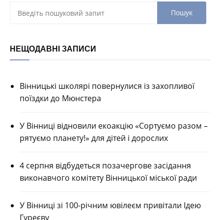
НЕЩОДАВНІ ЗАПИСИ
Вінницькі школярі повернулися із захопливої
поїздки до Мюнстера
У Вінниці відновили екоакцію «Сортуємо разом –
рятуємо планету!» для дітей і дорослих
4 серпня відбудеться позачергове засідання
виконавчого комітету Вінницької міської ради
У Вінниці зі 100-річним ювілеєм привітали Ідею
Гуреєву