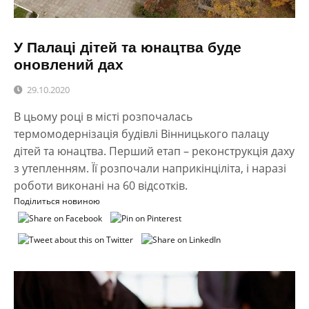
У Палаці дітей та юнацтва буде
оновлений дах
29.10.2020
В цьому році в місті розпочалась
термомодернізація будівлі Вінницького палацу
дітей та юнацтва. Перший етап – реконструкція даху
з утепленням. Її розпочали наприкінціліта, і наразі
роботи виконані на 60 відсотків.
Поділиться новиною