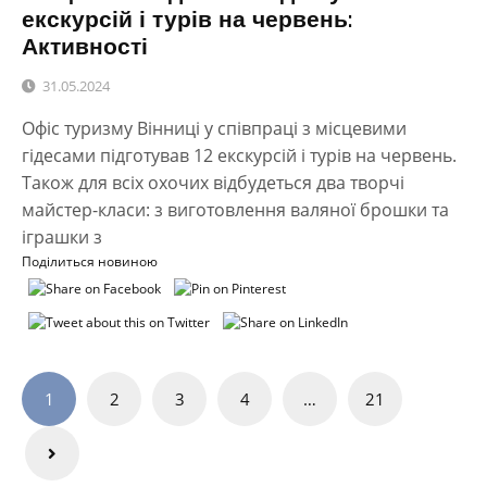
екскурсій і турів на червень:
Активності
31.05.2024
Офіс туризму Вінниці у співпраці з місцевими
гідесами підготував 12 екскурсій і турів на червень.
Також для всіх охочих відбудеться два творчі
майстер-класи: з виготовлення валяної брошки та
іграшки з
Поділиться новиною
Навігація
1
2
3
4
…
21
записів