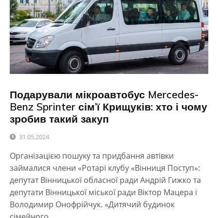
Подарували мікроавтобус Mercedes-
Benz Sprinter сім’ї Крищуків: хто і чому
зробив такий закуп
31.05.2024
Організацією пошуку та придбання автівки
займалися члени «Ротарі клубу «Вінниця Поступ»:
депутат Вінницької обласної ради Андрій Гижко та
депутати Вінницької міської ради Віктор Мацера і
Володимир Онофрійчук. «Дитячий будинок
сімейного