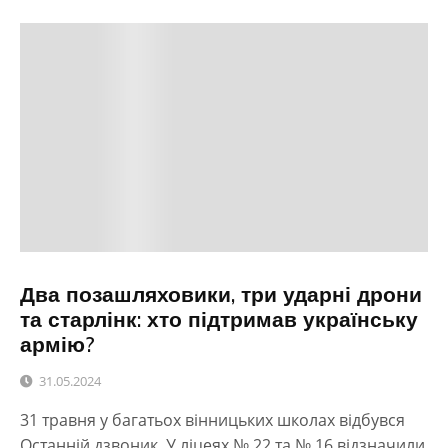
Два позашляховики, три ударні дрони
та старлінк: хто підтримав українську
армію?
31.05.2024
31 травня у багатьох вінницьких школах відбувся
Останній дзвоник. У ліцеях № 22 та № 16 відзначили