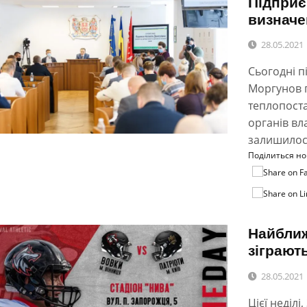
Підприє
визначе
28.05.2021
Сьогодні пі
Моргунов п
теплопоста
органів вл
залишило
Поділиться н
Найближ
зіграють
28.05.2021
Цієї неділі