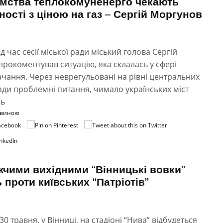
мства теплокомуненерго чекають
ності з ціною на газ – Сергій Моргунов
д час сесії міської ради міський голова Сергій
рокоментував ситуацію, яка склалась у сфері
чання. Через неврегульовані на рівні центральних
ади проблемні питання, чимало українських міст
сь
овиною
чими вихідними “Вінницькі вовки”
 проти київських “Патріотів”
, 30 травня, у Вінниці, на стадіоні “Нива” відбудеться