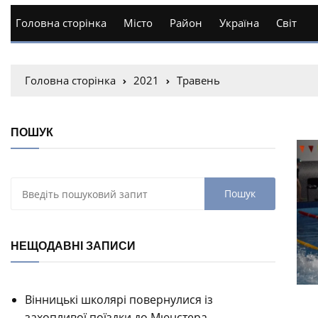
Головна сторінка
Місто
Район
Україна
Світ
Головна сторінка
2021
Травень
ПОШУК
НЕЩОДАВНІ ЗАПИСИ
Вінницькі школярі повернулися із
захопливої поїздки до Мюнстера