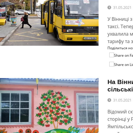
31.05.2021
У Вінниці 
таксі. Теп
ухвалила м
тарифу та 
Поділиться н
На Вінн
сільські
31.05.2021
Відомий ск
сторінці у 
Ямпільськ