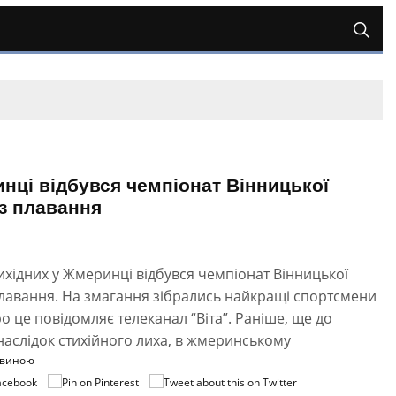
нці відбувся чемпіонат Вінницької
 з плавання
хідних у Жмеринці відбувся чемпіонат Вінницької
плавання. На змагання зібрались найкращі спортсмени
ро це повідомляє телеканал “Віта”. Раніше, ще до
наслідок стихійного лиха, в жмеринському
овиною