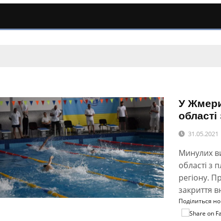
У Жмери
області
31.05.2021
Минулих ви
області з 
регіону. П
закриття в
Поділиться н