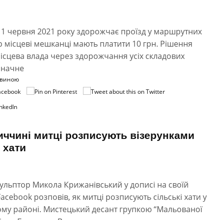
з 1 червня 2021 року здорожчає проїзд у маршрутних
ер місцеві мешканці мають платити 10 грн. Рішення
ісцева влада через здорожчання усіх складових
значне
овиною
иччині митці розписують візерунками
 хати
ульптор Микола Крижанівський у дописі на своїй
Facebook розповів, як митці розписують сільські хати у
ому районі. Мистецький десант групкою “Мальованої