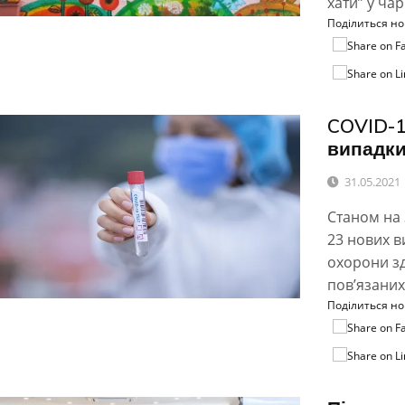
хати” у ча
Поділиться н
COVID-1
випадк
31.05.2021
Станом на 
23 нових в
охорони зд
пов’язаних
Поділиться н