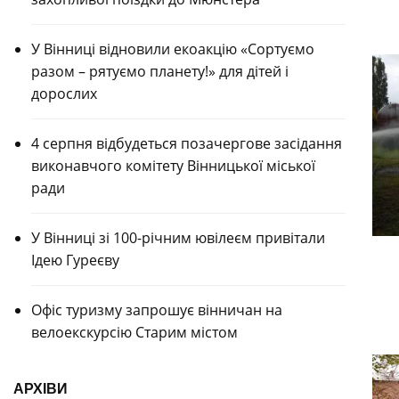
У Вінниці відновили екоакцію «Сортуємо
разом – рятуємо планету!» для дітей і
дорослих
4 серпня відбудеться позачергове засідання
виконавчого комітету Вінницької міської
ради
У Вінниці зі 100-річним ювілеєм привітали
Ідею Гуреєву
Офіс туризму запрошує вінничан на
велоекскурсію Старим містом
АРХІВИ