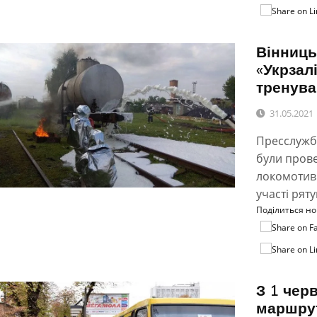
Вінниць
«Укрзал
тренув
31.05.2021
Пресслужба
були прове
локомотивн
участі рят
Поділиться н
З 1 чер
маршру