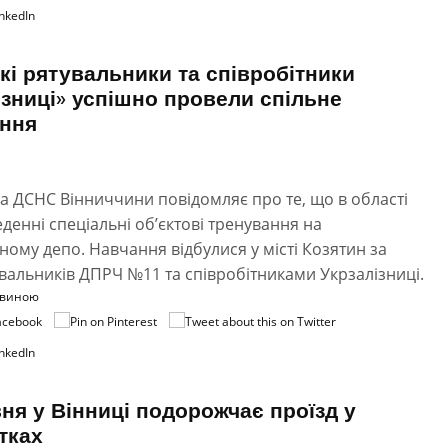
кі рятувальники та співробітники
ізниці» успішно провели спільне
ання
 ДСНС Вінниччини повідомляє про те, що в області
денні спеціальні об’єктові тренування на
ому депо. Навчання відбулися у місті Козятин за
увальників ДПРЧ №11 та співробітниками Укрзалізниці.
овиною
вня у Вінниці подорожчає проїзд у
тках