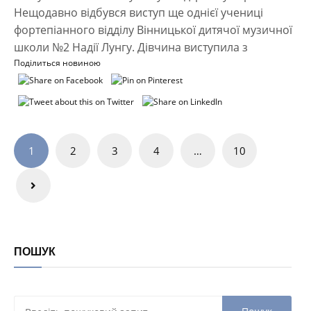
Нещодавно відбувся виступ ще однієї учениці
фортепіанного відділу Вінницької дитячої музичної
школи №2 Надії Лунгу. Дівчина виступила з
Поділиться новиною
Навігація
1
2
3
4
…
10
записів
ПОШУК