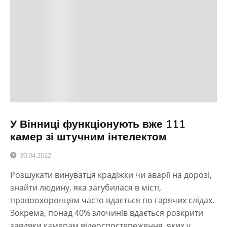
У Вінниці функціонують вже 111
камер зі штучним інтелектом
30.04.2022
Розшукати винуватця крадіжки чи аварії на дорозі,
знайти людину, яка загубилася в місті,
правоохоронцям часто вдається по гарячих слідах.
Зокрема, понад 40% злочинів вдається розкрити
завдяки камерам відеоспостереження, яких у