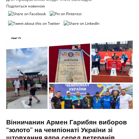
Поділиться новиною
Вінничанин Армен Гарибян виборов
“золото” на чемпіонаті України зі
штовхання ядра серед ветеранів