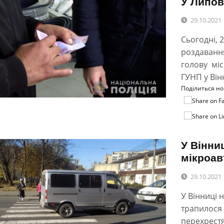
У Липов
29.10.2021
Сьогодні, 
роздаванн
голову міс
ГУНП у Він
Поділиться н
У Вінни
мікроав
29.10.2021
У Вінниці 
трапилося 
перехрестя