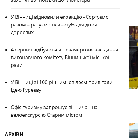
У Вінниці відновили екоакцію «Сортуємо
разом – рятуємо планету!» для дітей і
дорослих
4 серпня відбудеться позачергове засідання
виконавчого комітету Вінницької міської
ради
У Вінниці зі 100-річним ювілеєм привітали
Ідею Гуреєву
Офіс туризму запрошує вінничан на
велоекскурсію Старим містом
АРХІВИ