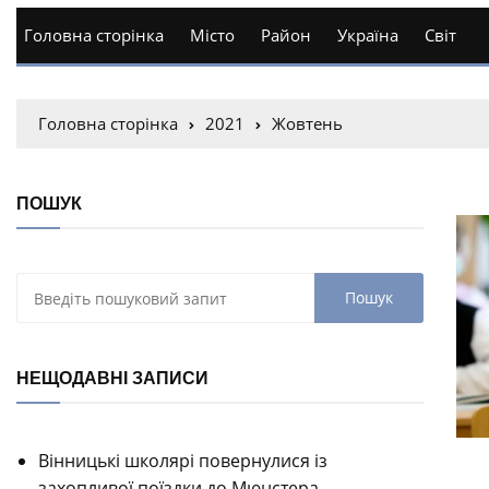
Головна сторінка
Місто
Район
Україна
Світ
Головна сторінка
2021
Жовтень
ПОШУК
НЕЩОДАВНІ ЗАПИСИ
Вінницькі школярі повернулися із
захопливої поїздки до Мюнстера