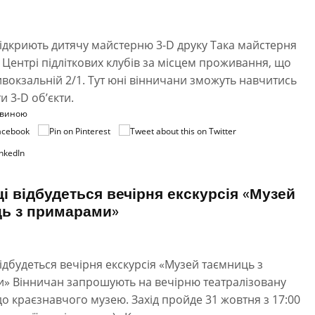
відкриють дитячу майстерню 3-D друку Така майстерня
в Центрі підліткових клубів за місцем проживання, що
ивокзальній 2/1. Тут юні вінничани зможуть навчитись
и 3-D об’єкти.
овиною
ці відбудеться вечірня екскурсія «Музей
ь з примарами»
відбудеться вечірня екскурсія «Музей таємниць з
» Вінничан запрошують на вечірню театралізовану
о краєзнавчого музею. Захід пройде 31 жовтня з 17:00