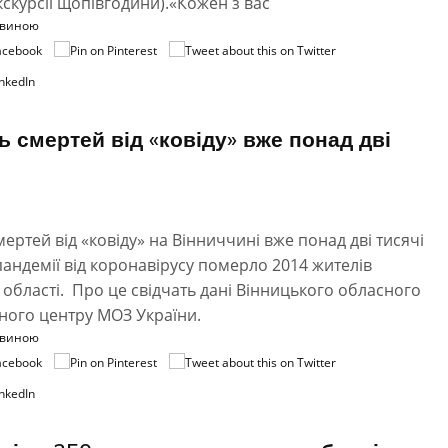
екскурсії щопівгодини).«Кожен з вас
овиною
ть смертей від «ковіду» вже понад дві
смертей від «ковіду» на Вінниччині вже понад дві тисячі
пандемії від коронавірусу померло 2014 жителів
 області. Про це свідчать дані Вінницького обласного
ного центру МОЗ України.
овиною