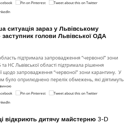
ша ситуація зараз у Львівському
,- заступник голови Львівської ОДА
область підтримала запровадження “червоної” зони
Б та НС Львівської області підтримала рішення
ї щодо запровадження “червоної” зони карантину. У
чим було оприлюднено перелік обмежень, які діятимуть
овиною
ці відкриють дитячу майстерню 3-D