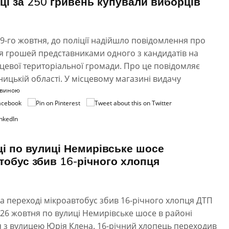
ці за 250 гривень купували виборців
29-го жовтня, до поліції надійшло повідомлення про
я грошей представниками одного з кандидатів на
цевої територіальної громади. Про це повідомляє
ницькій області. У місцевому магазині видачу
овиною
ці по вулиці Немирівське шосе
тобус збив 16-річного хлопця
на переході мікроавтобус збив 16-річного хлопця ДТП
26 жовтня по вулиці Немирівське шосе в районі
 з вулицею Юрія Клена. 16-річний хлопець переходив