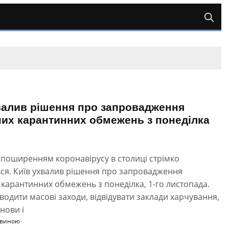
валив рішення про запровадження
их карантинних обмежень з понеділка
з поширенням коронавірусу в столиці стрімко
ся. Київ ухвалив рішення про запровадження
карантинних обмежень з понеділка, 1-го листопада.
оводити масові заходи, відвідувати заклади харчування,
анови і
овиною