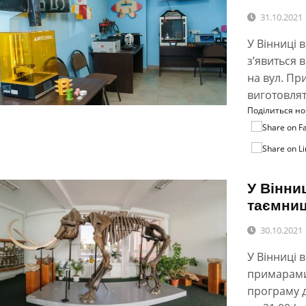
31.10.2021
У Вінниці 
з’явиться 
на вул. Пр
виготовлят
Поділиться н
У Вінни
таємниц
30.10.2021
У Вінниці 
примарами
програму д