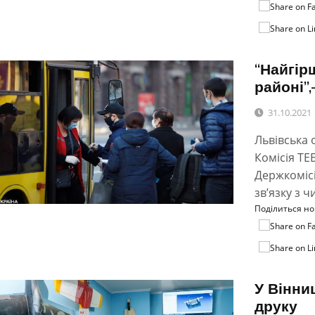
“Найгір
районі”
31.10.2021
Львівська 
Комісія ТЕ
Держкомісі
зв’язку з 
Поділиться н
У Вінни
друку