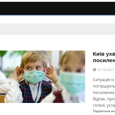
Київ ух
посилен
31.10.2021
Ситуація і
погіршуєть
посилених 
Відтак, пр
готелі, уст
Поділиться н