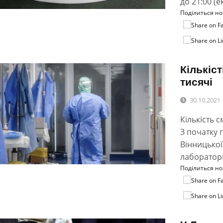
до 21:00 (
Поділиться н
Кількіс
тисячі
30.10.2021
Кількість 
З початку 
Вінницької
лаборатор
Поділиться н