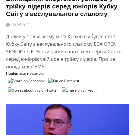
трійку лідерів серед юніорів Кубку
Світу з веслувального слалому
03.05.2022
Днями у польському місті Краків відбувся етап
Кубку Світу з веслувального слалому ECA OPEN
SENIOR CUP. Вінницький спортсмен Сергій Совко
серед юніорів увійшов в трійку лідерів. Про це
повідомляє ВМР.
Поділиться новиною