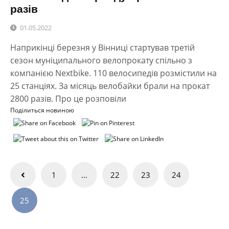
разів
01.05.2022
Наприкінці березня у Вінниці стартував третій
сезон муніципального велопрокату спільно з
компанією Nextbike. 110 велосипедів розмістили на
25 станціях. За місяць велобайки брали на прокат
2800 разів. Про це розповіли
Поділиться новиною
Навігація
1
…
22
23
24
записів
25