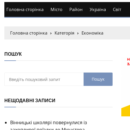
Головна сторінка
Місто
Район
Україна
Світ
Головна сторінка
Категорія
Економіка
ПОШУК
НЕЩОДАВНІ ЗАПИСИ
Вінницькі школярі повернулися із
захопливої поїздки до Мюнстера