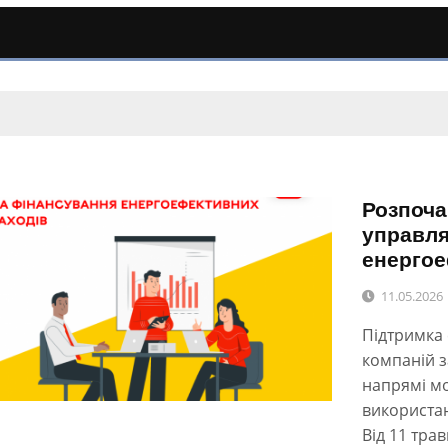
Розпоча
управля
енергое
11.05.2026
Підтримка 
компаній 
напрямі мо
використан
Від 11 трав