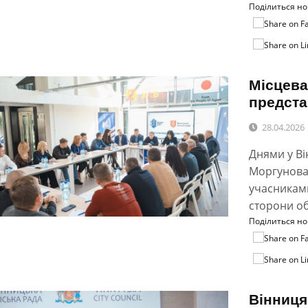
Поділиться н
Місцева
предста
28.04.2026
Днями у Ві
Моргунова
учасниками
сторони об
Поділиться н
Вінниця