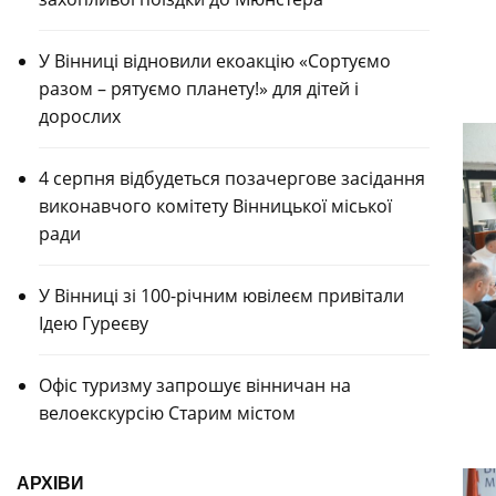
У Вінниці відновили екоакцію «Сортуємо
разом – рятуємо планету!» для дітей і
дорослих
4 серпня відбудеться позачергове засідання
виконавчого комітету Вінницької міської
ради
У Вінниці зі 100-річним ювілеєм привітали
Ідею Гуреєву
Офіс туризму запрошує вінничан на
велоекскурсію Старим містом
АРХІВИ