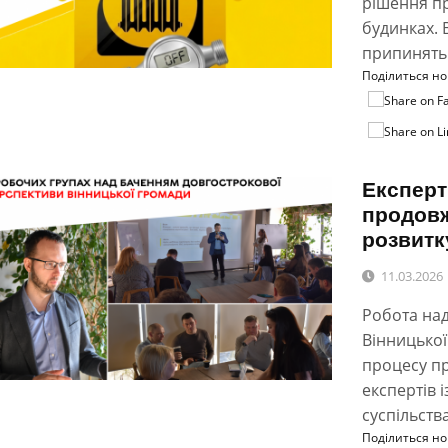
рішення п
будинках. 
припинять 
Поділиться н
Експерт
продов
розвитк
11.03.2026
Робота на
Вінницької
процесу пр
експертів 
суспільства
Поділиться н