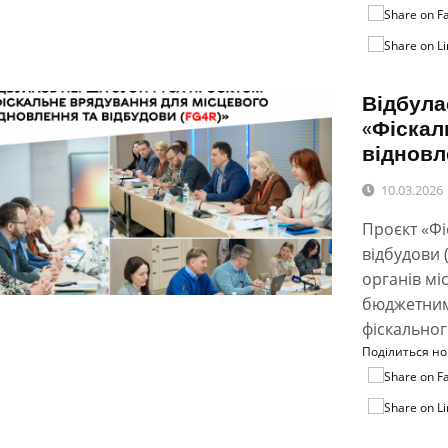
Відбула
«Фіскал
відновл
10.03.2026
Проєкт «Фі
відбудови 
органів м
бюджетним
фіскальног
Поділиться н