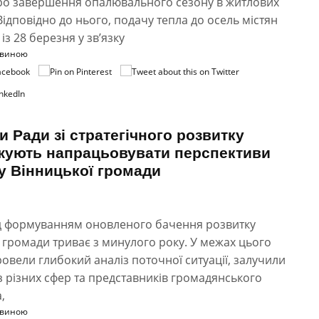
ро завершення опалювального сезону в житлових
Відповідно до нього, подачу тепла до осель містян
із 28 березня у зв’язку
овиною
и Ради зі стратегічного розвитку
жують напрацьовувати перспективи
у Вінницької громади
д формуванням оновленого бачення розвитку
 громади триває з минулого року. У межах цього
овели глибокий аналіз поточної ситуації, залучили
із різних сфер та представників громадянського
,
овиною