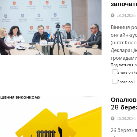
започат
23.04.2026
Вінниця ро
онлайн-зус
(штат Коло
Декларацію
громадами
Поділиться н
Опалюва
28 бере
26.03.2026
26 березня