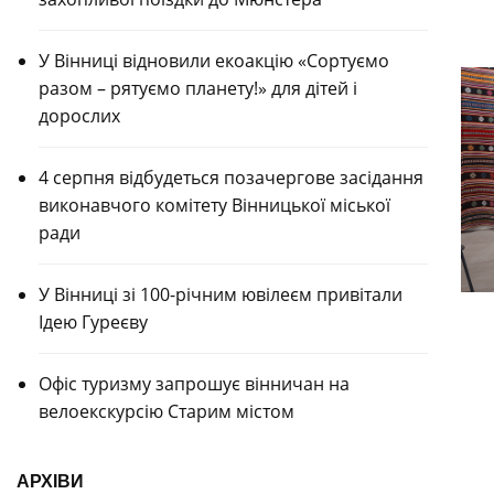
У Вінниці відновили екоакцію «Сортуємо
разом – рятуємо планету!» для дітей і
дорослих
4 серпня відбудеться позачергове засідання
виконавчого комітету Вінницької міської
ради
У Вінниці зі 100-річним ювілеєм привітали
Ідею Гуреєву
Офіс туризму запрошує вінничан на
велоекскурсію Старим містом
АРХІВИ