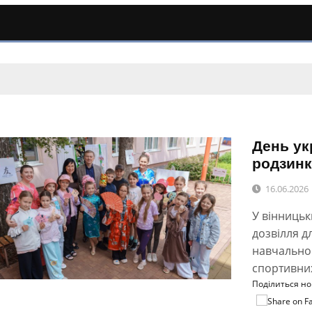
День ук
родзинк
16.06.2026
У вінницьк
дозвілля д
навчальног
спортивних
Поділиться н