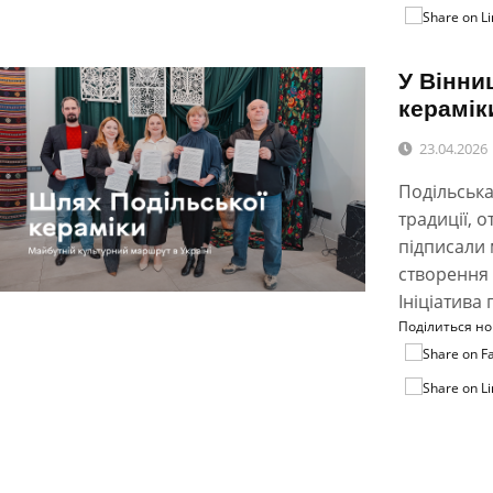
У Вінни
керамік
23.04.2026
Подільська
традиції, 
підписали
створення 
Ініціатива
Поділиться н