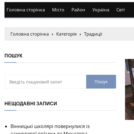
Головна сторінка
Місто
Район
Україна
Світ
Головна сторінка
Категорія
Традиції
ПОШУК
НЕЩОДАВНІ ЗАПИСИ
Вінницькі школярі повернулися із
захопливої поїздки до Мюнстера