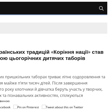
раїнських традицій «Коріння нації» став
ою цьогорічних дитячих таборів
их пришкільних таборах триває літнє оздоровлення та
ля майже п’яти тисяч дітей. Після завершення
о року хлопчики й дівчатка беруть участь у творчих,
 та пізнавальних активностях, спілкуються
овиною