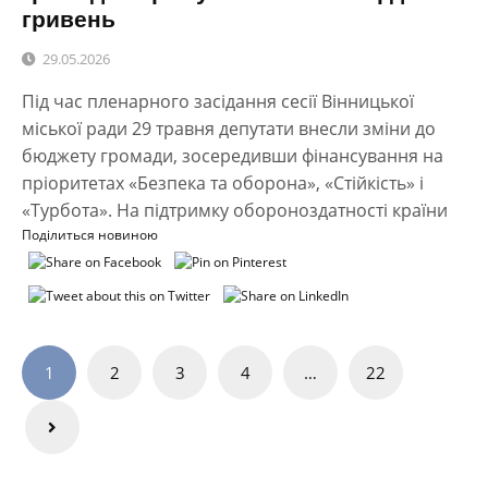
гривень
29.05.2026
Під час пленарного засідання сесії Вінницької
міської ради 29 травня депутати внесли зміни до
бюджету громади, зосередивши фінансування на
пріоритетах «Безпека та оборона», «Стійкість» і
«Турбота». На підтримку обороноздатності країни
Поділиться новиною
Навігація
1
2
3
4
…
22
записів