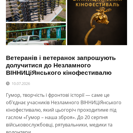
Ветеранів і ветеранок запрошують
долучитися до Незламного
ВІННИЦіЯнського кінофестивалю
10.07.2026
Гумор, творчість і фронтові історії — саме це
об’єднає учасників Незламного ВІННИЦіЯнського
кінофестивалю, який цьогоріч проходитиме під
гаслом «Гумор – наша зброя». До 20 серпня
військовослужбовці, рятувальники, медики та
волонтери