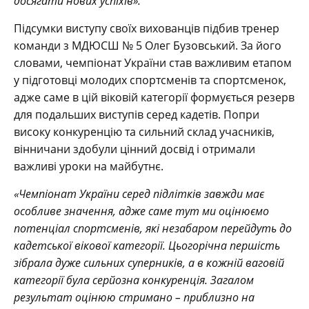
досягати нових успіхів».
Підсумки виступу своїх вихованців підбив тренер
команди з МДЮСШ № 5 Олег Бузовський. За його
словами, чемпіонат України став важливим етапом
у підготовці молодих спортсменів та спортсменок,
адже саме в цій віковій категорії формується резерв
для подальших виступів серед кадетів. Попри
високу конкуренцію та сильний склад учасників,
вінничани здобули цінний досвід і отримали
важливі уроки на майбутнє.
«Чемпіонат України серед підлітків завжди має
особливе значення, адже саме тут ми оцінюємо
потенціал спортсменів, які незабаром перейдуть до
кадетської вікової категорії. Цьогорічна першість
зібрала дуже сильних суперників, а в кожній ваговій
категорії була серйозна конкуренція. Загалом
результат оцінюю стримано – приблизно на