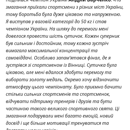
змагання приїхали спортсмени з різних міст України,
тому боротьба була дуже цікавою та напруженою.
Я виступав у ваговій категорії до 50 кг і став
чемпіоном України. На шляху до перемоги мені
довелося провести шість сутичок. Кожен суперник
був сильним і достойним, тому кожна зустріч
вимагала максимальної концентрації та
самовіддачі. Особливо запам’ятався фінал, де я
зустрівся зі спортсменом із Вінниці. Сутичка була
цікавою, але мені вдалося здобути перемогу та
вибороти золоту медаль. Окремо хочу відзначити
атмосферу цього чемпіонату. Було приємно бачити
стільки сильних спортсменів та спортсменок,
відчувати підтримку тренерів і друзів та бути
частиною такого великого спортивного свята. Ці
змагання подарували мені багато емоцій, новий
досвід і ще більше мотивації тренуватися та