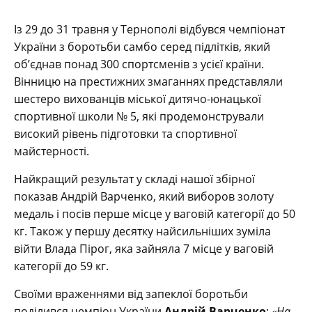
Із 29 до 31 травня у Тернополі відбувся чемпіонат
України з боротьби самбо серед підлітків, який
об’єднав понад 300 спортсменів з усієї країни.
Вінницю на престижних змаганнях представляли
шестеро вихованців міської дитячо-юнацької
спортивної школи № 5, які продемонстрували
високий рівень підготовки та спортивної
майстерності.
Найкращий результат у складі нашої збірної
показав Андрій Варченко, який виборов золоту
медаль і посів перше місце у ваговій категорії до 50
кг. Також у першу десятку найсильніших зуміла
війти Влада Пірог, яка зайняла 7 місце у ваговій
категорії до 59 кг.
Своїми враженнями від запеклої боротьби
поділився чемпіон України
Андрій Варченко
:
«На