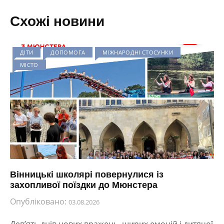
Схожі новини
ДІТИ
ДОПОМОГА
МІЖНАРОДНІ СТОСУНКИ
МІСТО
Вінницькі школярі повернулися із
захопливої поїздки до Мюнстера
Опубліковано:
03.08.2026
Дев’ять днів нових вражень, щирих емоцій і дитячої