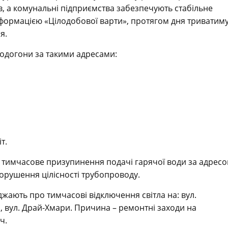
в, а комунальні підприємства забезпечують стабільне
інформацією «Цілодобової варти», протягом дня триватим
я.
одогони за такими адресами:
т.
тимчасове призупинення подачі гарячої води за адресо
 порушення цілісності трубопроводу.
жають про тимчасові відключення світла на: вул.
іки, вул. Драй-Хмари. Причина – ремонтні заходи на
ч.