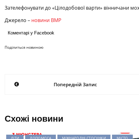
Зателефонувати до «Цілодобової варти» вінничани можут
Джерело –
новини ВМР
Коментарі у Facebook
Поділиться новиною
Навігація
Попередній Запис
записів
Схожі новини
ДІТИ
ДОПОМОГА
МІЖНАРОДНІ СТОСУНКИ
МІСТО