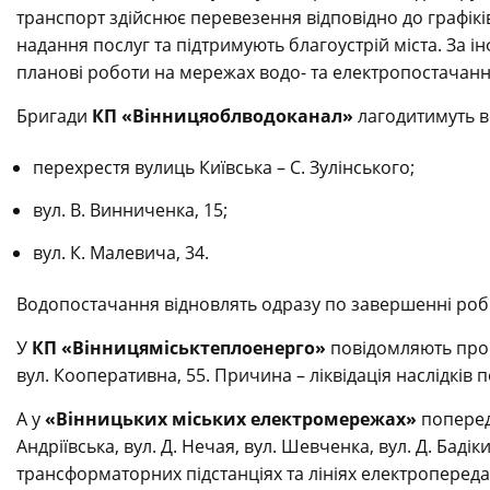
транспорт здійснює перевезення відповідно до графікі
надання послуг та підтримують благоустрій міста. За 
планові роботи на мережах водо- та електропостачанн
Бригади
КП «Вінницяоблводоканал»
лагодитимуть в
перехрестя вулиць Київська – С. Зулінського;
вул. В. Винниченка, 15;
вул. К. Малевича, 34.
Водопостачання відновлять одразу по завершенні робі
У
КП «Вінницяміськтеплоенерго»
повідомляють про 
вул. Кооперативна, 55. Причина – ліквідація наслідків
А у
«Вінницьких міських електромережах»
поперед
Андріївська, вул. Д. Нечая, вул. Шевченка, вул. Д. Бад
трансформаторних підстанціях та лініях електропереда