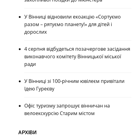
У Вінниці відновили екоакцію «Сортуємо
разом – рятуємо планету!» для дітей і
дорослих
4 серпня відбудеться позачергове засідання
виконавчого комітету Вінницької міської
ради
У Вінниці зі 100-річним ювілеєм привітали
Ідею Гуреєву
Офіс туризму запрошує вінничан на
велоекскурсію Старим містом
АРХІВИ