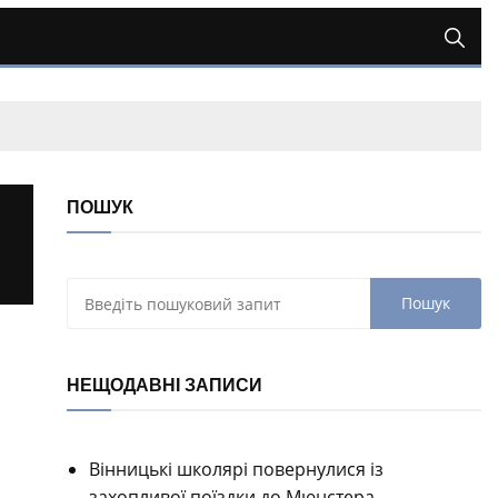
ПОШУК
НЕЩОДАВНІ ЗАПИСИ
Вінницькі школярі повернулися із
захопливої поїздки до Мюнстера