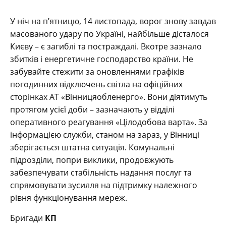
У ніч на п’ятницю, 14 листопада, ворог знову завдав
масованого удару по Україні, найбільше дісталося
Києву – є загиблі та постраждалі. Вкотре зазнало
збитків і енергетичне господарство країни. Не
забувайте стежити за оновленнями графіків
погодинних відключень світла на офіційних
сторінках АТ «Вінницяобленерго». Вони діятимуть
протягом усієї доби – зазначають у відділі
оперативного реагування «Цілодобова варта». За
інформацією служби, станом на зараз, у Вінниці
зберігається штатна ситуація. Комунальні
підрозділи, попри виклики, продовжують
забезпечувати стабільність надання послуг та
спрямовувати зусилля на підтримку належного
рівня функціонування мереж.
Бригади
КП