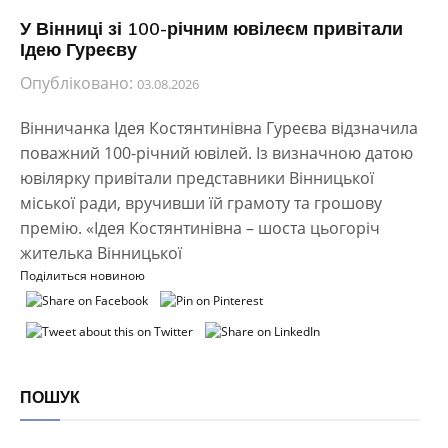
У Вінниці зі 100-річним ювілеєм привітали
Ідею Гуреєву
Опубліковано:
03.08.2026
Вінничанка Ідея Костянтинівна Гуреєва відзначила
поважний 100-річний ювілей. Із визначною датою
ювілярку привітали представники Вінницької
міської ради, вручивши їй грамоту та грошову
премію. «Ідея Костянтинівна – шоста цьогоріч
жителька Вінницької
Поділиться новиною
ПОШУК