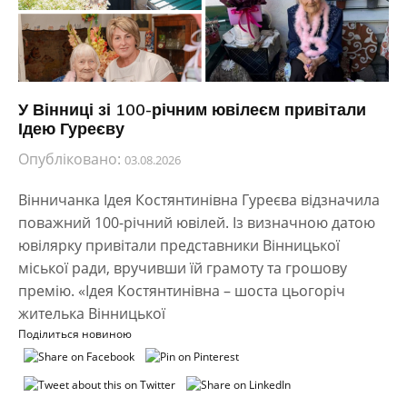
У Вінниці зі 100-річним ювілеєм привітали
Ідею Гуреєву
Опубліковано:
03.08.2026
Вінничанка Ідея Костянтинівна Гуреєва відзначила
поважний 100-річний ювілей. Із визначною датою
ювілярку привітали представники Вінницької
міської ради, вручивши їй грамоту та грошову
премію. «Ідея Костянтинівна – шоста цьогоріч
жителька Вінницької
Поділиться новиною