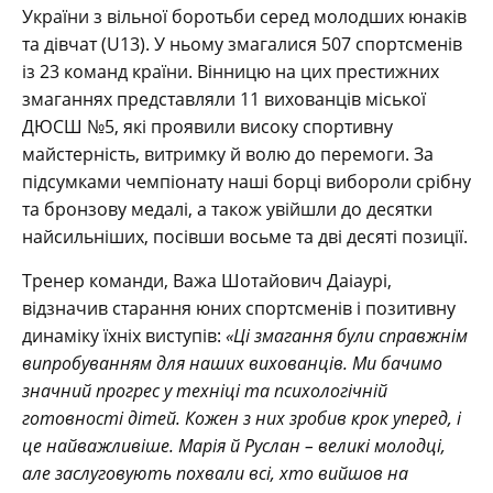
України з вільної боротьби серед молодших юнаків
та дівчат (U13). У ньому змагалися 507 спортсменів
із 23 команд країни. Вінницю на цих престижних
змаганнях представляли 11 вихованців міської
ДЮСШ №5, які проявили високу спортивну
майстерність, витримку й волю до перемоги. За
підсумками чемпіонату наші борці вибороли срібну
та бронзову медалі, а також увійшли до десятки
найсильніших, посівши восьме та дві десяті позиції.
Тренер команди, Важа Шотайович Даіаурі,
відзначив старання юних спортсменів і позитивну
динаміку їхніх виступів:
«Ці змагання були справжнім
випробуванням для наших вихованців. Ми бачимо
значний прогрес у техніці та психологічній
готовності дітей. Кожен з них зробив крок уперед, і
це найважливіше. Марія й Руслан – великі молодці,
але заслуговують похвали всі, хто вийшов на