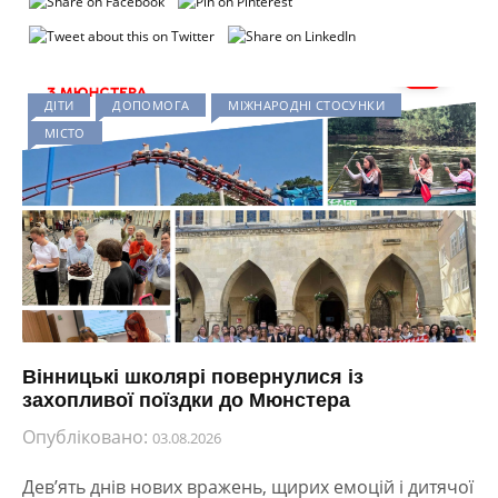
ДІТИ
ДОПОМОГА
МІЖНАРОДНІ СТОСУНКИ
МІСТО
Вінницькі школярі повернулися із
захопливої поїздки до Мюнстера
Опубліковано:
03.08.2026
Дев’ять днів нових вражень, щирих емоцій і дитячої