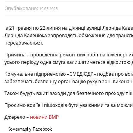
Опубліковано:
19.05.2025
Із 21 травня по 22 липня на ділянці вулиці Леоніда Ка
Леоніда Каденюка запровадять обмеження для транспор
передбачається.
Причина – проведення ремонтних робіт на інженерни
усього періоду одна смуга залишатиметься відкритою д
Комунальне підприємство «СМЕД ОДР» подбає про встан
забезпечать безпечну організацію руху в зоні виконан
Також будуть вжиті заходи для безпечного проходу піш
Просимо водіїв і пішоходів бути уважними та за можл
Джерело –
новини ВМР
Коментарі у Facebook