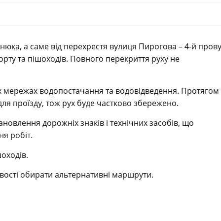
денюка, а саме від перехрестя вулиця Пирогова – 4-й пров
ту та пішоходів. Повного перекриття руху не
х мережах водопостачання та водовідведення. Протягом
ля проїзду, тож рух буде частково збережено.
овлення дорожніх знаків і технічних засобів, що
ня робіт.
оходів.
ивості обирати альтернативні маршрути.