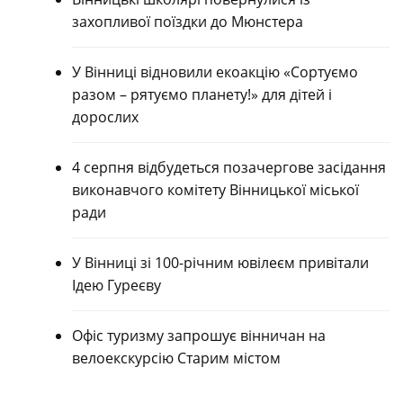
захопливої поїздки до Мюнстера
У Вінниці відновили екоакцію «Сортуємо
разом – рятуємо планету!» для дітей і
дорослих
4 серпня відбудеться позачергове засідання
виконавчого комітету Вінницької міської
ради
У Вінниці зі 100-річним ювілеєм привітали
Ідею Гуреєву
Офіс туризму запрошує вінничан на
велоекскурсію Старим містом