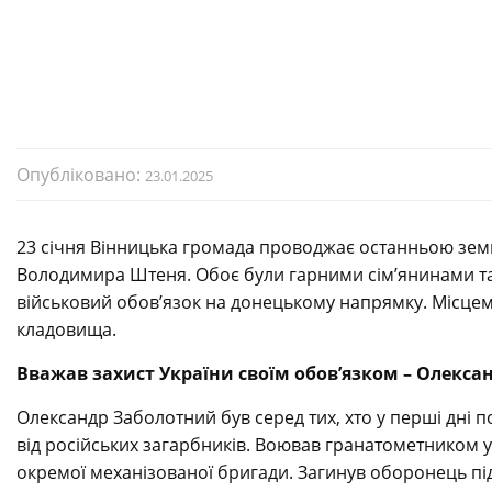
Опубліковано:
23.01.2025
23 січня Вінницька громада проводжає останньою зем
Володимира Штеня. Обоє були гарними сім’янинами та
військовий обов’язок на донецькому напрямку. Місцем
кладовища.
Вважав захист України своїм обов’язком – Олекс
Олександр Заболотний був серед тих, хто у перші дні
від російських загарбників. Воював гранатометником у
окремої механізованої бригади. Загинув оборонець п