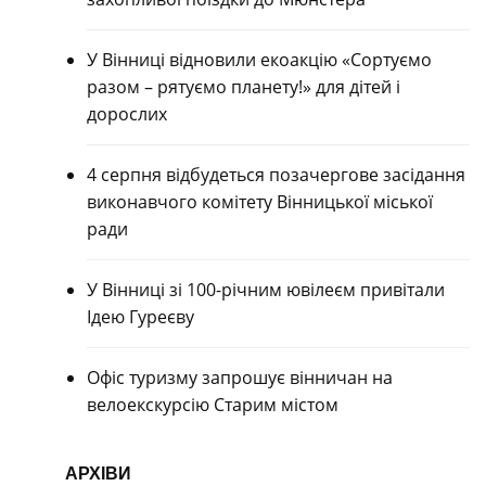
У Вінниці відновили екоакцію «Сортуємо
разом – рятуємо планету!» для дітей і
дорослих
4 серпня відбудеться позачергове засідання
виконавчого комітету Вінницької міської
ради
У Вінниці зі 100-річним ювілеєм привітали
Ідею Гуреєву
Офіс туризму запрошує вінничан на
велоекскурсію Старим містом
АРХІВИ