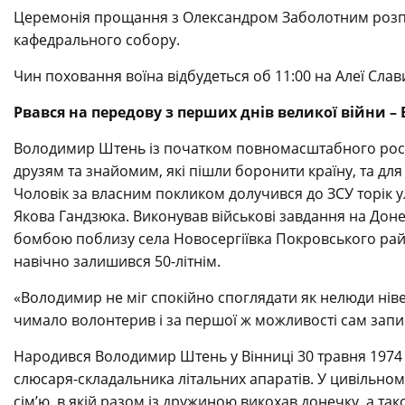
Церемонія прощання з Олександром Заболотним розпоч
кафедрального собору.
Чин поховання воїна відбудеться об 11:00 на Алеї Сла
Рвався на передову з перших днів великої війни 
Володимир Штень із початком повномасштабного рос
друзям та знайомим, які пішли боронити країну, та для
Чоловік за власним покликом долучився до ЗСУ торік ул
Якова Гандзюка. Виконував військові завдання на Дон
бомбою поблизу села Новосергіївка Покровського райо
навічно залишився 50-літнім.
«Володимир не міг спокійно споглядати як нелюди ніве
чимало волонтерив і за першої ж можливості сам запис
Народився Володимир Штень у Вінниці 30 травня 1974 р
слюсаря-складальника літальних апаратів. У цивільно
сім’ю, в якій разом із дружиною викохав донечку, а т