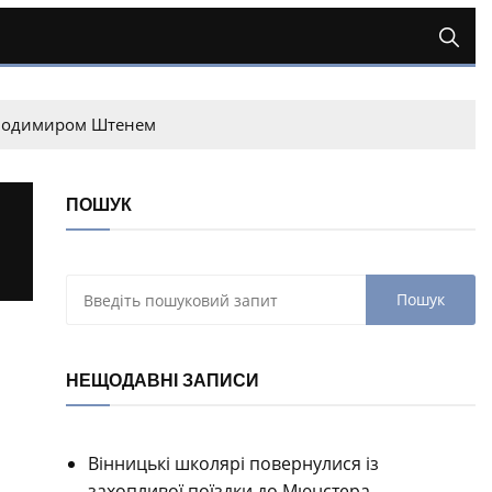
олодимиром Штенем
ПОШУК
НЕЩОДАВНІ ЗАПИСИ
Вінницькі школярі повернулися із
захопливої поїздки до Мюнстера