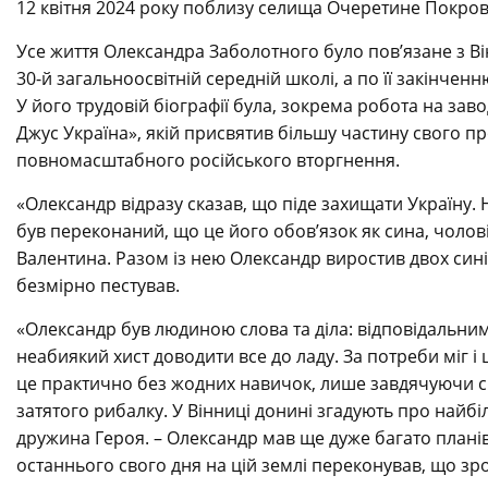
12 квітня 2024 року поблизу селища Очеретине Покровс
Усе життя Олександра Заболотного було пов’язане з Він
30-й загальноосвітній середній школі, а по її закінче
У його трудовій біографії була, зокрема робота на завод
Джус Україна», якій присвятив більшу частину свого п
повномасштабного російського вторгнення.
«Олександр відразу сказав, що піде захищати Україну.
був переконаний, що це його обов’язок як сина, чолові
Валентина. Разом із нею Олександр виростив двох сині
безмірно пестував.
«Олександр був людиною слова та діла: відповідальни
неабиякий хист доводити все до ладу. За потреби міг і 
це практично без жодних навичок, лише завдячуючи с
затятого рибалку. У Вінниці донині згадують про найбі
дружина Героя. – Олександр мав ще дуже багато планів 
останнього свого дня на цій землі переконував, що зр