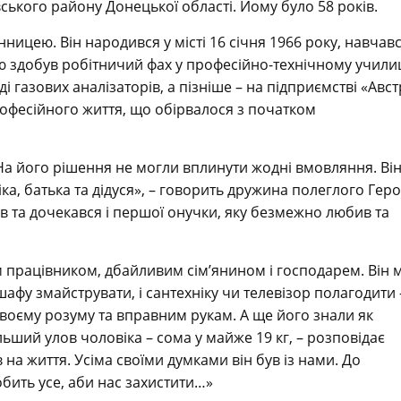
ького району Донецької області. Йому було 58 років.
ницею. Він народився у місті 16 січня 1966 року, навчавс
нню здобув робітничий фах у професійно-технічному учили
і газових аналізаторів, а пізніше – на підприємстві «Авст
рофесійного життя, що обірвалося з початком
 На його рішення не могли вплинути жодні вмовляння. Ві
ка, батька та дідуся», – говорить дружина полеглого Гер
в та дочекався і першої онучки, яку безмежно любив та
м працівником, дбайливим сім’янином і господарем. Він 
шафу змайструвати, і сантехніку чи телевізор полагодити –
воєму розуму та вправним рукам. А ще його знали як
льший улов чоловіка – сома у майже 19 кг, – розповідає
на життя. Усіма своїми думками він був із нами. До
обить усе, аби нас захистити…»