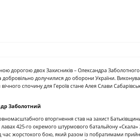
ною дорогою двох Захисників – Олександра Заболотного
 добровільно долучилися до оборони України. Виконув
 вічного спочину для Героїв стане Алея Слави Сабарівсь
андр Заболотний
 повномасштабного вторгнення став на захист Батьківщин
 лавах 425-го окремого штурмового батальйону «Скала» 
ід час жорстокого бою, який разом із побратимами прий