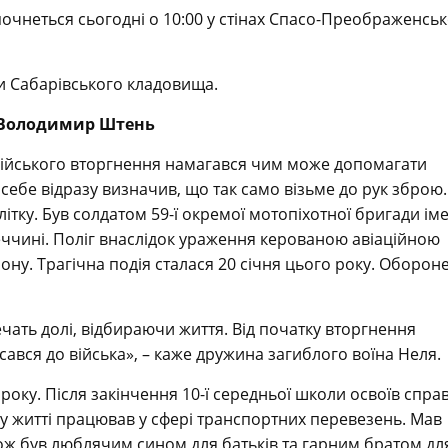
неться сьогодні о 10:00 у стінах Спасо-Преображенсь
ви Сабарівського кладовища.
– Володимир Штень
ійського вторгнення намагався чим може допомагати
 себе відразу визначив, що так само візьме до рук зброю.
ітку. Був солдатом 59-ї окремої мотопіхотної бригади іме
еччині. Поліг внаслідок ураження керованою авіаційною
ну. Трагічна подія сталася 20 січня цього року. Оборон
чать долі, відбираючи життя. Від початку вторгнення
ався до війська», – каже дружина загиблого воїна Неля.
оку. Після закінчення 10-ї середньої школи освоїв спра
му житті працював у сфері транспортних перевезень. Мав
акож був люблячим сином для батьків та гарним братом дл