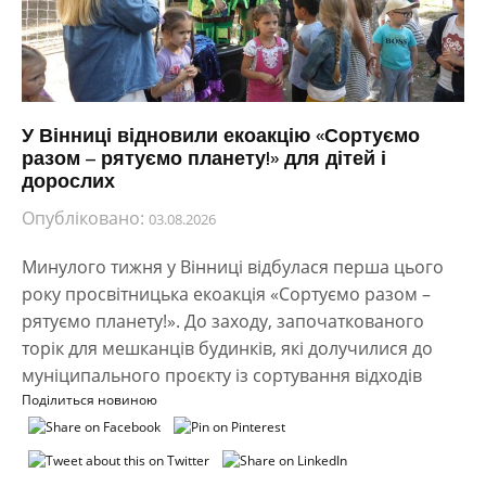
У Вінниці відновили екоакцію «Сортуємо
разом – рятуємо планету!» для дітей і
дорослих
Опубліковано:
03.08.2026
Минулого тижня у Вінниці відбулася перша цього
року просвітницька екоакція «Сортуємо разом –
рятуємо планету!». До заходу, започаткованого
торік для мешканців будинків, які долучилися до
муніципального проєкту із сортування відходів
Поділиться новиною