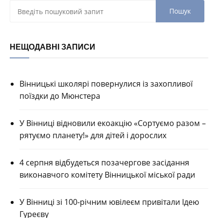
НЕЩОДАВНІ ЗАПИСИ
Вінницькі школярі повернулися із захопливої
поїздки до Мюнстера
У Вінниці відновили екоакцію «Сортуємо разом –
рятуємо планету!» для дітей і дорослих
4 серпня відбудеться позачергове засідання
виконавчого комітету Вінницької міської ради
У Вінниці зі 100-річним ювілеєм привітали Ідею
Гуреєву