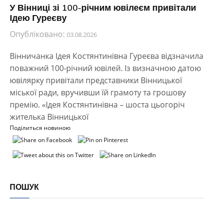
У Вінниці зі 100-річним ювілеєм привітали
Ідею Гуреєву
Опубліковано:
03.08.2026
Вінничанка Ідея Костянтинівна Гуреєва відзначила
поважний 100-річний ювілей. Із визначною датою
ювілярку привітали представники Вінницької
міської ради, вручивши їй грамоту та грошову
премію. «Ідея Костянтинівна – шоста цьогоріч
жителька Вінницької
Поділиться новиною
ПОШУК