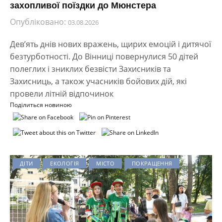
захопливої поїздки до Мюнстера
Опубліковано:
03.08.2026
Дев’ять днів нових вражень, щирих емоцій і дитячої
безтурботності. До Вінниці повернулися 50 дітей
полеглих і зниклих безвісти Захисників та
Захисниць, а також учасників бойових дій, які
провели літній відпочинок
Поділиться новиною
ДІТИ
ЕКОЛОГІЯ
МІСТО
ПОКРАЩЕННЯ