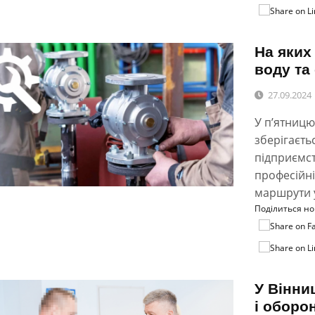
На яких
воду та
27.09.2024
У п’ятницю
зберігаєть
підприємс
професійні
маршрути у
Поділиться н
У Вінни
і оборо