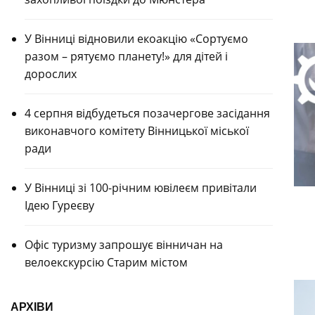
У Вінниці відновили екоакцію «Сортуємо
разом – рятуємо планету!» для дітей і
дорослих
4 серпня відбудеться позачергове засідання
виконавчого комітету Вінницької міської
ради
У Вінниці зі 100-річним ювілеєм привітали
Ідею Гуреєву
Офіс туризму запрошує вінничан на
велоекскурсію Старим містом
АРХІВИ