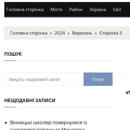
Головна сторінка
Місто
Район
Україна
Світ
Головна сторінка
2024
Вересень
Сторінка 3
ПОШУК
НЕЩОДАВНІ ЗАПИСИ
Вінницькі школярі повернулися із
захопливої поїздки до Мюнстера