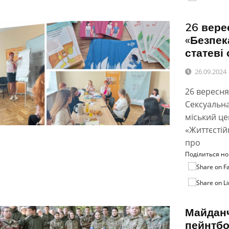
26 вере
«Безпек
статеві
26.09.2024
26 вересня
Сексуальна
міський це
«Життєстій
про
Поділиться н
Майданч
пейнтбо