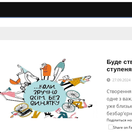
Буде ст
ступеня
27.09.2024
Створення 
одне з важ
уже близь
безбар’єрн
Поділиться н