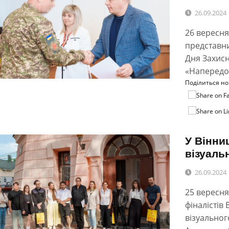
26.09.2024
26 вересня
представни
Дня Захисн
«Напередод
Поділиться н
У Вінни
візуаль
26.09.2024
25 вересня
фіналістів
візуальног