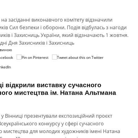
 на засіданні виконавчого комітету відзначили
ків Сил безпеки і оборони. Подія відбулась з нагоди
иків і Захисниць України, який відзначають 1 жовтня.
ні Дня Захисників і Захисниць
овиною
ці відкрили виставку сучасного
ного мистецтва ім. Натана Альтмана
 у Вінниці презентували експозиційний проєкт
 Всеукраїнського конкурсу у сфері сучасного
о мистецтва для молодих художників імені Натана