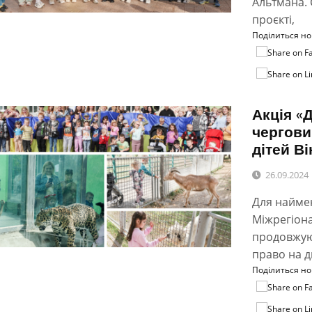
Альтмана. 
проєкті,
Поділиться н
Акція «
чергови
дітей В
26.09.2024
Для наймен
Міжрегіон
продовжуют
право на д
Поділиться н