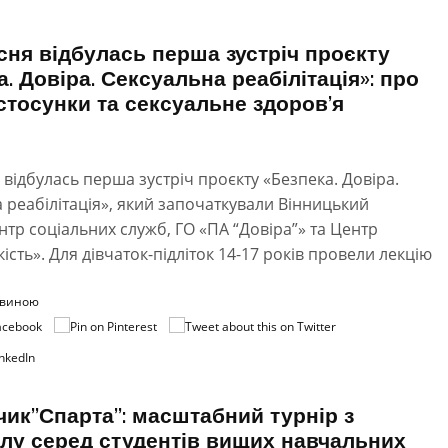
сня відбулась перша зустріч проєкту
а. Довіра. Сексуальна реабілітація»: про
 стосунки та сексуальне здоров’я
 відбулась перша зустріч проєкту «Безпека. Довіра.
 реабілітація», який започаткували Вінницький
нтр соціальних служб, ГО «ПА “Довіра”» та Центр
кість». Для дівчаток-підліток 14-17 років провели лекцію
овиною
ик”Спарта”: масштабний турнір з
лу серед студентів вищих навчальних