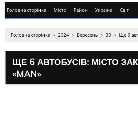
Головна сторінка
Місто
Район
Україна
Світ
Головна сторінка
2024
Вересень
30
Ще 6 ав
ЩЕ 6 АВТОБУСІВ: МІСТО З
«MAN»