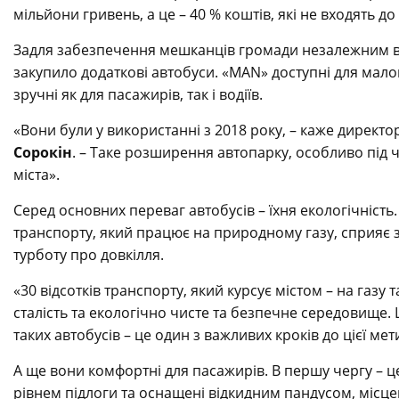
мільйони гривень, а це – 40 % коштів, які не входять д
Задля забезпечення мешканців громади незалежним ві
закупило додаткові автобуси. «MAN» доступні для мало
зручні як для пасажирів, так і водіїв.
«Вони були у використанні з 2018 року, – каже директо
Сорокін
. – Таке розширення автопарку, особливо під ча
міста».
Серед основних переваг автобусів – їхня екологічність
транспорту, який працює на природному газу, сприяє 
турботу про довкілля.
«30 відсотків транспорту, який курсує містом – на газу
сталість та екологічно чисте та безпечне середовище. Ц
таких автобусів – це один з важливих кроків до цієї ме
А ще вони комфортні для пасажирів. В першу чергу – ц
рівнем підлоги та оснащені відкидним пандусом, місцем