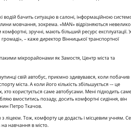
і водій бачить ситуацію в салоні, інформаційною систе
илини мовчання, зокрема. «MAN» відрізняються невелик
комфортні, зручні, мають більший ресурс експлуатації. 
громаді», – каже директор Вінницької транспортної
такими мікрорайонами як Замостя, Центр міста та
 зупинці свій автобус, приємно здивувався, коли побачив
орту міста. А коли його кількість збільшується -– це
, хто користується саме автобусами. Мені підходить сам
бляю вмоститись позаду, досить комфортні сидіння, він
нин Петро Ткачов.
 з ліцеєм. Тож, комфорту це додасть і місцевим учням. С
в на навчання в місто.