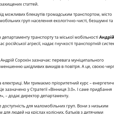
о захищених статтей.
д можливих блекаутів громадським транспортом, місто
мобільних груп населення екологічно-чисті, безшумні та
р департаменту транспорту та міської мобільності
Андрі
с російської агресії, надає гнучкості транспортній систе
. Андрій Сорокін зазначає: перевага муніципального
зменшенню шкідливих викидів в повітря. А це, своєю чер
 та електриці. Ми тримаємо пріоритетний курс – енергетич
е зазначено у Стратегії «Вінниця 3.0». І саме придбання
ти», – додає директор департаменту.
е доступність для маломобільних груп. Вони з низьким
 для людей на кріслах колісних, батьків з дитячими