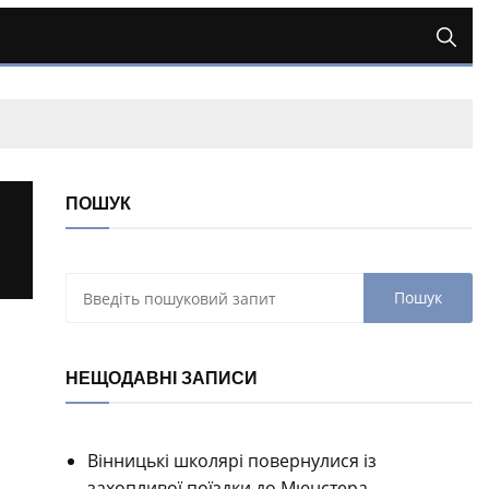
ПОШУК
НЕЩОДАВНІ ЗАПИСИ
Вінницькі школярі повернулися із
захопливої поїздки до Мюнстера