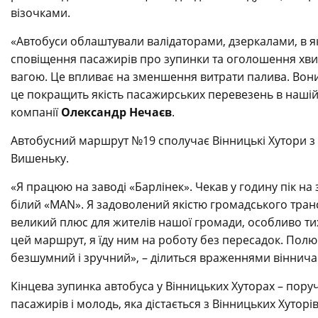
візочками.
«Автобуси облаштували валідаторами, дзеркалами, в як
сповіщення пасажирів про зупинки та оголошення хв
вагою. Це впливає на зменшення витрати палива. Вони 
це покращить якість пасажирських перевезень в нашій 
компанії
Олександр Нечаєв
.
Автобусний маршрут №19 сполучає Вінницькі Хутори з 
Вишеньку.
«Я працюю на заводі «Барлінек». Чекав у годину пік на
білий «MAN». Я задоволений якістю громадського трансп
великий плюс для жителів нашої громади, особливо тих
цей маршрут, я їду ним на роботу без пересадок. Полю
безшумний і зручний», – ділиться враженнями віннича
Кінцева зупинка автобуса у Вінницьких Хуторах – поруч
пасажирів і молодь, яка дістається з Вінницьких Хуторі