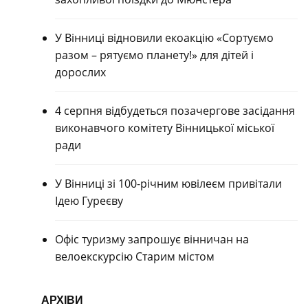
У Вінниці відновили екоакцію «Сортуємо
разом – рятуємо планету!» для дітей і
дорослих
4 серпня відбудеться позачергове засідання
виконавчого комітету Вінницької міської
ради
У Вінниці зі 100-річним ювілеєм привітали
Ідею Гуреєву
Офіс туризму запрошує вінничан на
велоекскурсію Старим містом
АРХІВИ