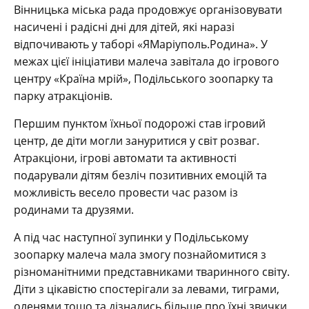
Вінницька міська рада продовжує організовувати
насичені і радісні дні для дітей, які наразі
відпочивають у таборі «ЯМаріуполь.Родина». У
межах цієї ініціативи малеча завітала до ігрового
центру «Країна мрій», Подільського зоопарку та
парку атракціонів.
Першим пунктом їхньої подорожі став ігровий
центр, де діти могли зануритися у світ розваг.
Атракціони, ігрові автомати та активності
подарували дітям безліч позитивних емоцій та
можливість весело провести час разом із
родинами та друзями.
А під час наступної зупинки у Подільському
зоопарку малеча мала змогу познайомитися з
різноманітними представниками тваринного світу.
Діти з цікавістю спостерігали за левами, тиграми,
оленями тощо та дізнались більше про їхні звички