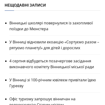
НЕЩОДАВНІ ЗАПИСИ
Вінницькі школярі повернулися із захопливої
поїздки до Мюнстера
У Вінниці відновили екоакцію «Сортуємо разом –
рятуємо планету!» для дітей і дорослих
4 серпня відбудеться позачергове засідання
виконавчого комітету Вінницької міської ради
У Вінниці зі 100-річним ювілеєм привітали Ідею
Гуреєву
Офіс туризму запрошує вінничан на
велоекскурсію Старим містом