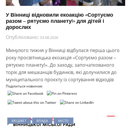
У Вінниці відновили екоакцію «Сортуємо
разом – рятуємо планету!» для дітей і
дорослих
Опубліковано:
03.08.2026
Минулого тижня у Вінниці відбулася перша цього
року просвітницька екоакція «Сортуємо разом –
рятуємо планету!». До заходу, започаткованого
торік для мешканців будинків, які долучилися до
муніципального проєкту із сортування відходів
Поділиться новиною
БЮДЖЕТ
ВЛАДА
МІСТО