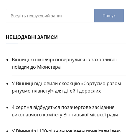
НЕЩОДАВНІ ЗАПИСИ
Вінницькі школярі повернулися із захопливої
поїздки до Мюнстера
У Вінниці відновили екоакцію «Сортуємо разом –
рятуємо планету!» для дітей і дорослих
4 серпня відбудеться позачергове засідання
виконавчого комітету Вінницької міської ради
У Вінниці зі 100-річним ювілеєм привітали Ідею