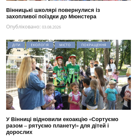
Вінницькі школярі повернулися із
захопливої поїздки до Мюнстера
Опубліковано:
03.08.2026
ДІТИ
ЕКОЛОГІЯ
МІСТО
ПОКРАЩЕННЯ
У Вінниці відновили екоакцію «Сортуємо
разом – рятуємо планету!» для дітей і
дорослих