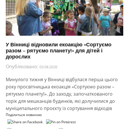
У Вінниці відновили екоакцію «Сортуємо
разом – рятуємо планету!» для дітей і
дорослих
Опубліковано:
03.08.2026
Минулого тижня у Вінниці відбулася перша цього
року просвітницька екоакція «Сортуємо разом –
рятуємо планету!». До заходу, започаткованого
торік для мешканців будинків, які долучилися до
муніципального проєкту із сортування відходів
Поділиться новиною