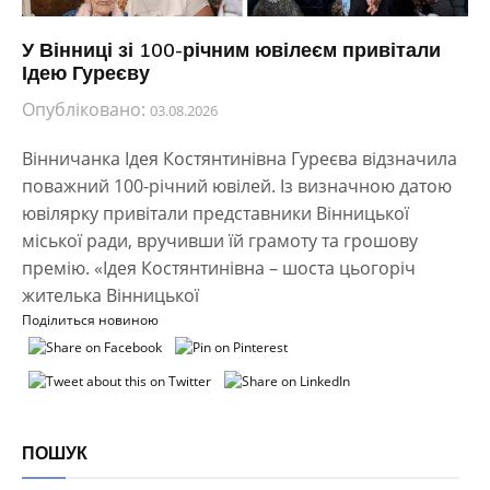
У Вінниці зі 100-річним ювілеєм привітали
Ідею Гуреєву
Опубліковано:
03.08.2026
Вінничанка Ідея Костянтинівна Гуреєва відзначила
поважний 100-річний ювілей. Із визначною датою
ювілярку привітали представники Вінницької
міської ради, вручивши їй грамоту та грошову
премію. «Ідея Костянтинівна – шоста цьогоріч
жителька Вінницької
Поділиться новиною
ПОШУК