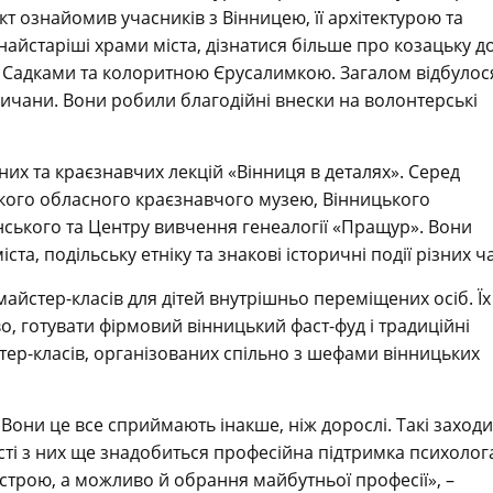
т ознайомив учасників з Вінницею, її архітектурою та
найстаріші храми міста, дізнатися більше про козацьку д
 Садками та колоритною Єрусалимкою. Загалом відбулос
нничани. Вони робили благодійні внески на волонтерські
них та краєзнавчих лекцій «Вінниця в деталях». Серед
цького обласного краєзнавчого музею, Вінницького
нського та Центру вивчення генеалогії «Пращур». Вони
а, подільську етніку та знакові історичні події різних ча
айстер-класів для дітей внутрішньо переміщених осіб. Їх
о, готувати фірмовий вінницький фаст-фуд і традиційні
йстер-класів, організованих спільно з шефами вінницьких
Вони це все сприймають інакше, ніж дорослі. Такі заходи
сті з них ще знадобиться професійна підтримка психолог
строю, а можливо й обрання майбутньої професії», –