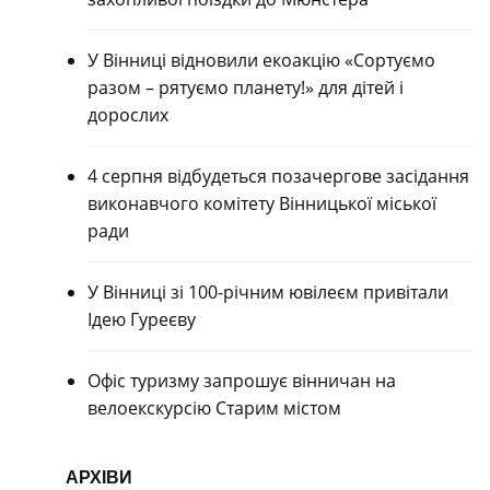
У Вінниці відновили екоакцію «Сортуємо
разом – рятуємо планету!» для дітей і
дорослих
4 серпня відбудеться позачергове засідання
виконавчого комітету Вінницької міської
ради
У Вінниці зі 100-річним ювілеєм привітали
Ідею Гуреєву
Офіс туризму запрошує вінничан на
велоекскурсію Старим містом
АРХІВИ