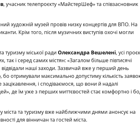
ов
, учасник телепроєкту «МайстерШеф» та співзасновник
ний художній музей провів низку концертів для ВПО. На
иканти. Крім того, після музичних виступів охочі могли
та туризму міської ради
Олександра Вешелені
, усі проє
, так і серед самих містян: «Загалом більше півтисячі
 відвідали наші заходи. Зазвичай вже у перший день
, бо отримували максимально допустиму кількість заяво
ве зацікавлення, і сподіваємося, що вони й надалі
й», де їм уже з перших миттєвостей стає комфортно і б
у міста та туризму вже найближчими днями анонсує на
ивності для вінничан та гостей міста.