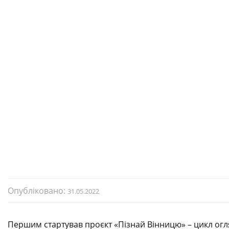
Опубліковано:
31.05.2022
Першим стартував проєкт «Пізнай Вінницю» – цикл огля