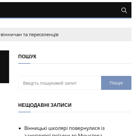
 вінничан та переселенців
ПОШУК
НЕЩОДАВНІ ЗАПИСИ
Вінницькі школярі повернулися із
захопливої поїздки до Мюнстера