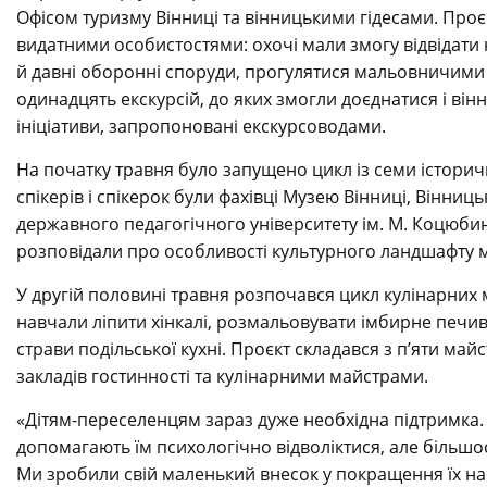
Офісом туризму Вінниці та вінницькими гідесами. Проєк
видатними особистостями: охочі мали змогу відвідати 
й давні оборонні споруди, прогулятися мальовничими
одинадцять екскурсій, до яких змогли доєднатися і ві
ініціативи, запропоновані екскурсоводами.
На початку травня було запущено цикл із семи історич
спікерів і спікерок були фахівці Музею Вінниці, Вінни
державного педагогічного університету ім. М. Коцюби
розповідали про особливості культурного ландшафту міст
У другій половині травня розпочався цикл кулінарних м
навчали ліпити хінкалі, розмальовувати імбирне печив
страви подільської кухні. Проєкт складався з п’яти ма
закладів гостинності та кулінарними майстрами.
«Дітям-переселенцям зараз дуже необхідна підтримка. 
допомагають їм психологічно відволіктися, але більшо
Ми зробили свій маленький внесок у покращення їх на