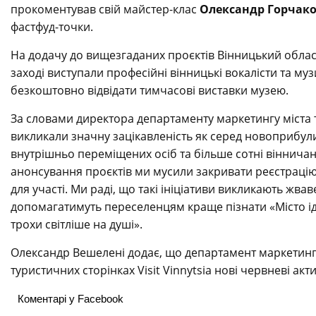
прокоментував свій майстер-клас
Олександр Горчак
фастфуд-точки.
На додачу до вищезгаданих проєктів Вінницький облас
заході виступали професійні вінницькі вокалісти та муз
безкоштовно відвідати тимчасові виставки музею.
За словами директора департаменту маркетингу міста 
викликали значну зацікавленість як серед новоприбулих
внутрішньо переміщених осіб та більше сотні вінничан
анонсування проєктів ми мусили закривати реєстрацію
для участі. Ми раді, що такі ініціативи викликають жва
допомагатимуть переселенцям краще пізнати «Місто іде
трохи світліше на душі».
Олександр Вешелені додає, що департамент маркетинг
туристичних сторінках Visit Vinnytsia нові червневі акт
Коментарі у Facebook