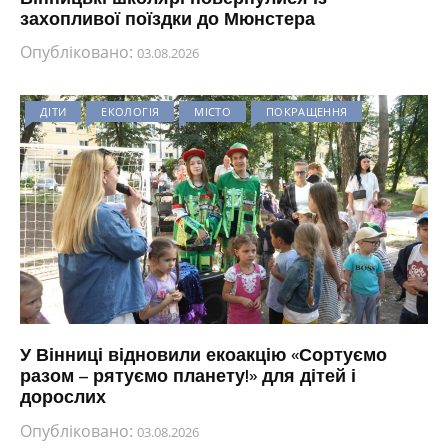
захопливої поїздки до Мюнстера
Опубліковано:
03.08.2026
ДІТИ
ЕКОЛОГІЯ
МІСТО
ПОКРАЩЕННЯ
У Вінниці відновили екоакцію «Сортуємо
разом – рятуємо планету!» для дітей і
дорослих
Опубліковано:
03.08.2026