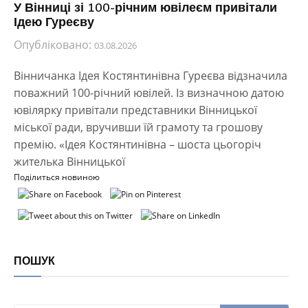
У Вінниці зі 100-річним ювілеєм привітали
Ідею Гуреєву
Опубліковано:
03.08.2026
Вінничанка Ідея Костянтинівна Гуреєва відзначила
поважний 100-річний ювілей. Із визначною датою
ювілярку привітали представники Вінницької
міської ради, вручивши їй грамоту та грошову
премію. «Ідея Костянтинівна – шоста цьогоріч
жителька Вінницької
Поділиться новиною
ПОШУК