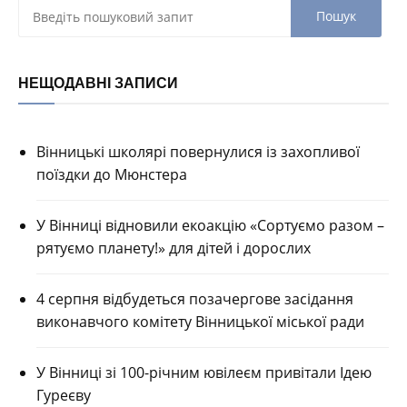
НЕЩОДАВНІ ЗАПИСИ
Вінницькі школярі повернулися із захопливої
поїздки до Мюнстера
У Вінниці відновили екоакцію «Сортуємо разом –
рятуємо планету!» для дітей і дорослих
4 серпня відбудеться позачергове засідання
виконавчого комітету Вінницької міської ради
У Вінниці зі 100-річним ювілеєм привітали Ідею
Гуреєву