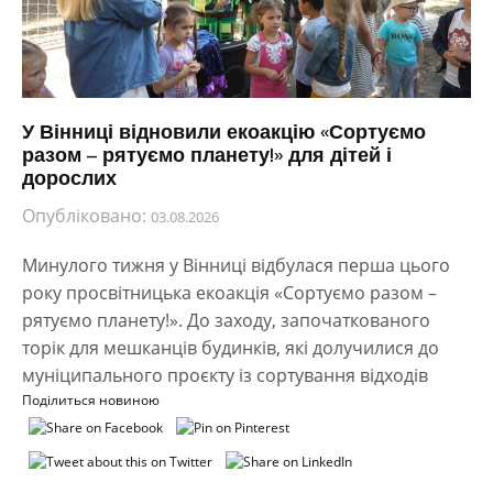
У Вінниці відновили екоакцію «Сортуємо
разом – рятуємо планету!» для дітей і
дорослих
Опубліковано:
03.08.2026
Минулого тижня у Вінниці відбулася перша цього
року просвітницька екоакція «Сортуємо разом –
рятуємо планету!». До заходу, започаткованого
торік для мешканців будинків, які долучилися до
муніципального проєкту із сортування відходів
Поділиться новиною