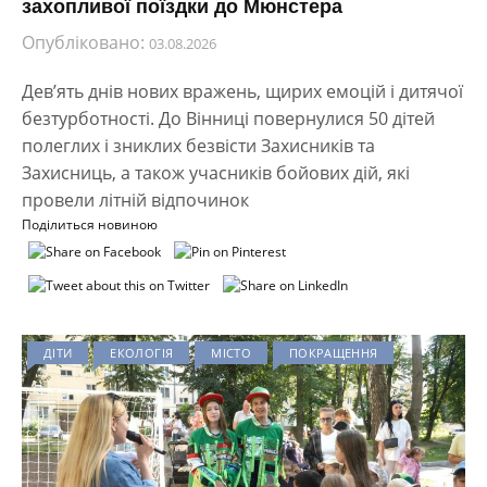
захопливої поїздки до Мюнстера
Опубліковано:
03.08.2026
Дев’ять днів нових вражень, щирих емоцій і дитячої
безтурботності. До Вінниці повернулися 50 дітей
полеглих і зниклих безвісти Захисників та
Захисниць, а також учасників бойових дій, які
провели літній відпочинок
Поділиться новиною
ДІТИ
ЕКОЛОГІЯ
МІСТО
ПОКРАЩЕННЯ