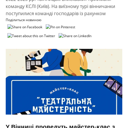
команду КСЛІ (Київ). На виїзному турі вінничанки
поступилися команді господарів із рахунком
Поділиться новиною
У Вінниці проведуть майстер-клас з