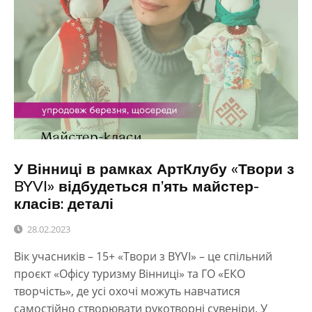
У Вінниці в рамках АртКлубу «Твори з
BYVI» відбудеться п’ять майстер-
класів: деталі
28.02.2023
Вік учасників – 15+ «Твори з BYVI» – це спільний
проєкт «Офісу туризму Вінниці» та ГО «ЕКО
творчість», де усі охочі можуть навчатися
самостійно створювати рукотворні сувеніри. У