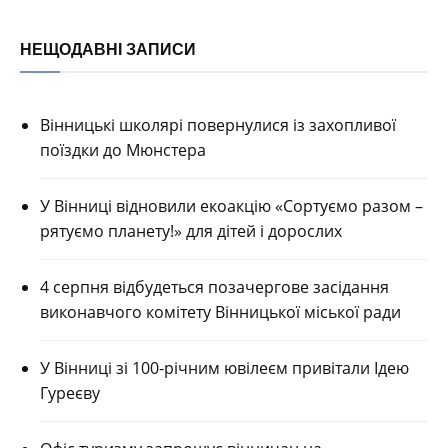
НЕЩОДАВНІ ЗАПИСИ
Вінницькі школярі повернулися із захопливої
поїздки до Мюнстера
У Вінниці відновили екоакцію «Сортуємо разом –
рятуємо планету!» для дітей і дорослих
4 серпня відбудеться позачергове засідання
виконавчого комітету Вінницької міської ради
У Вінниці зі 100-річним ювілеєм привітали Ідею
Гуреєву