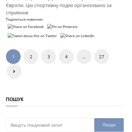
Європи. Цю спортивну подію організовано за
сприяння
Поділиться новиною
Навігація
1
2
3
4
…
27
записів
ПОШУК