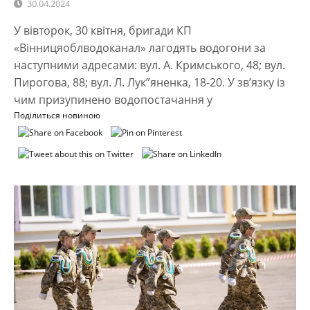
30.04.2024
У вівторок, 30 квітня, бригади КП
«Вінницяоблводоканал» лагодять водогони за
наступними адресами: вул. А. Кримського, 48; вул.
Пирогова, 88; вул. Л. Лук”яненка, 18-20. У зв’язку із
чим призупинено водопостачання у
Поділиться новиною