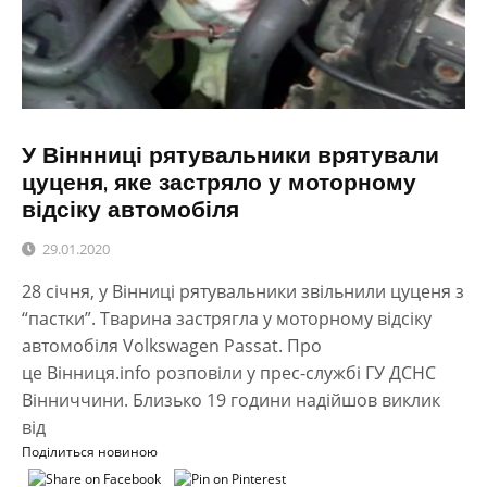
У Віннниці рятувальники врятували
цуценя, яке застряло у моторному
відсіку автомобіля
29.01.2020
28 січня, у Вінниці рятувальники звільнили цуценя з
“пастки”. Тварина застрягла у моторному відсіку
автомобіля Volkswagen Passat. Про
це Вінниця.info розповіли у прес-службі ГУ ДСНС
Вінниччини. Близько 19 години надійшов виклик
від
Поділиться новиною