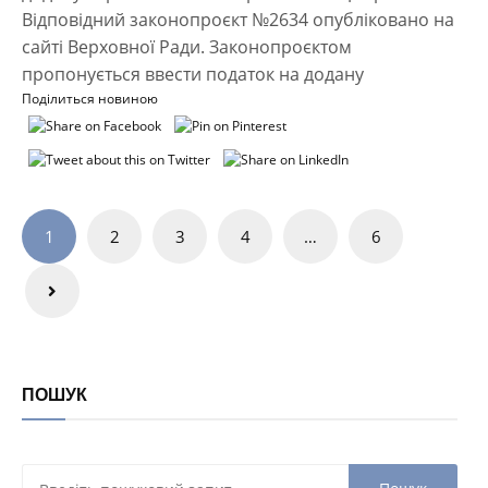
Відповідний законопроєкт №2634 опубліковано на
сайті Верховної Ради. Законопроєктом
пропонується ввести податок на додану
Поділиться новиною
Навігація
1
2
3
4
…
6
записів
ПОШУК