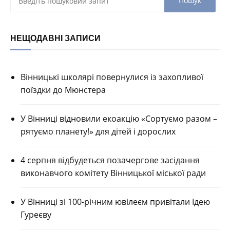
НЕЩОДАВНІ ЗАПИСИ
Вінницькі школярі повернулися із захопливої
поїздки до Мюнстера
У Вінниці відновили екоакцію «Сортуємо разом –
рятуємо планету!» для дітей і дорослих
4 серпня відбудеться позачергове засідання
виконавчого комітету Вінницької міської ради
У Вінниці зі 100-річним ювілеєм привітали Ідею
Гуреєву