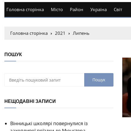
Головна сторінка
Місто
Район
Україна
Світ
Головна сторінка
2021
Липень
ПОШУК
НЕЩОДАВНІ ЗАПИСИ
Вінницькі школярі повернулися із
захопливої поїздки до Мюнстера