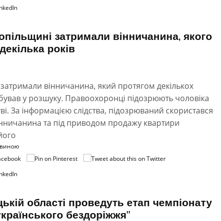
опільщині затримали вінничанина, якого
декілька років
 затримали вінничанина, який протягом декількох
бував у розшуку. Правоохоронці підозрюють чоловіка
ві. За інформацією слідства, підозрюваний скористався
інничанина та під приводом продажу квартири
його
овиною
цькій області проведуть етап чемпіонату
українського бездоріжжя”