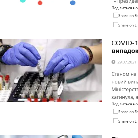
«Президен
Поділиться н
COVID-1
випадо
29.07.2021
Станом на 
новий вип
Міністерст
загинула, а
Поділиться н