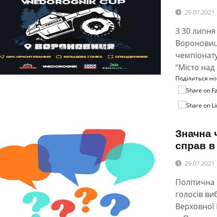
29.07.2021
З 30 липня
Вороновиц
чемпіонату
“Місто над
Поділиться н
Значна 
справ в
29.07.2021
Політична 
голосів ви
Верховної 