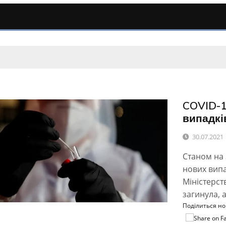
COVID-1
випадкі
30.07.2021
Станом на 
нових випа
Міністерст
загинула, а
Поділиться н