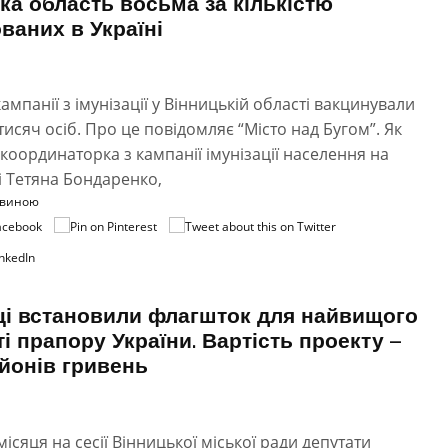
ка область восьма за кількістю
ваних в Україні
кампанії з імунізації у Вінницькій області вакцинували
тисяч осіб. Про це повідомляє “Місто над Бугом”. Як
координаторка з кампанії імунізації населення на
 Тетяна Бондаренко,
овиною
ці встановили флагшток для найвищого
ті прапору України. Вартість проекту –
ьйонів гривень
ісяця на сесії Вінницької міської ради депутати