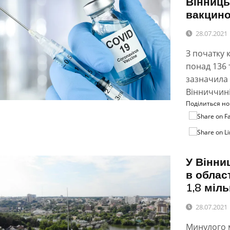
Вінниць
вакцино
28.07.2021
З початку 
понад 136 
зазначила 
Вінниччині
Поділиться н
У Вінни
в облас
1,8 міл
28.07.2021
Минулого м