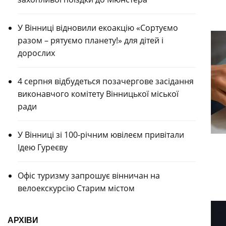
У Вінниці відновили екоакцію «Сортуємо
разом – рятуємо планету!» для дітей і
дорослих
4 серпня відбудеться позачергове засідання
виконавчого комітету Вінницької міської
ради
У Вінниці зі 100-річним ювілеєм привітали
Ідею Гуреєву
Офіс туризму запрошує вінничан на
велоекскурсію Старим містом
АРХІВИ