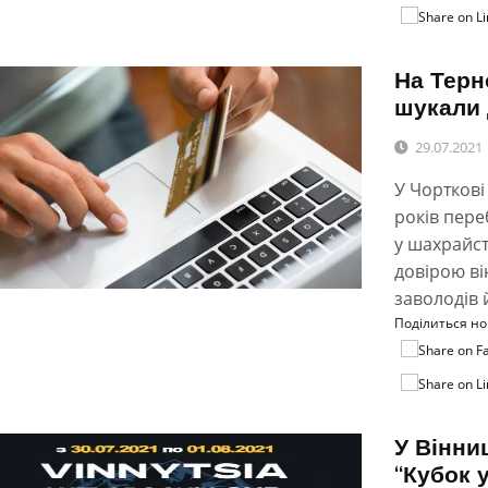
На Терн
шукали 
29.07.2021
У Чорткові
років пере
у шахрайст
довірою в
заволодів 
Поділиться н
У Вінни
“Кубок 