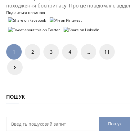
походження боєприпасу. Про це повідомляє відділ
Поділиться новиною
Навігація
1
2
3
4
…
11
записів
ПОШУК