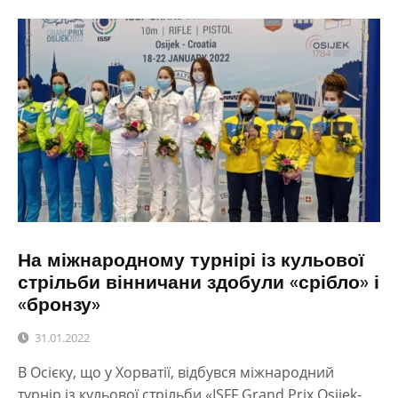
На міжнародному турнірі із кульової
стрільби вінничани здобули «срібло» і
«бронзу»
31.01.2022
В Осієку, що у Хорватії, відбувся міжнародний
турнір із кульової стрільби «ISFF Grand Prix Osijek-