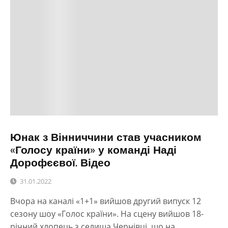
Юнак з Вінниччини став учасником
«Голосу країни» у команді Наді
Дорофєєвої. Відео
31.01.2022
Вчора на каналі «1+1» вийшов другий випуск 12
сезону шоу «Голос країни». На сцену вийшов 18-
річний хлопець з селища Чернівці, що на