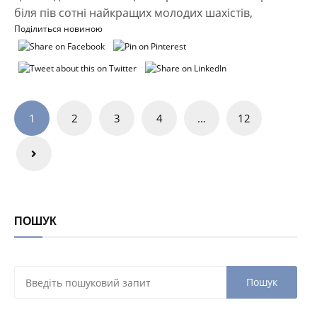
біля пів сотні найкращих молодих шахістів,
Поділиться новиною
Навігація
1
2
3
4
…
12
записів
ПОШУК