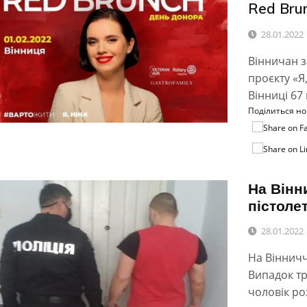
Red Brun
28.01.2022
Вінничан з
проєкту «Я
Вінниці 67
Поділиться н
На Вінн
пістоле
28.01.2022
На Вінничч
Випадок тр
чоловік ро