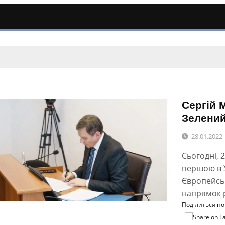
Сергій 
Зелений
28.01.2022
Сьогодні, 
першою в 
Європейськ
напрямок р
Поділиться н