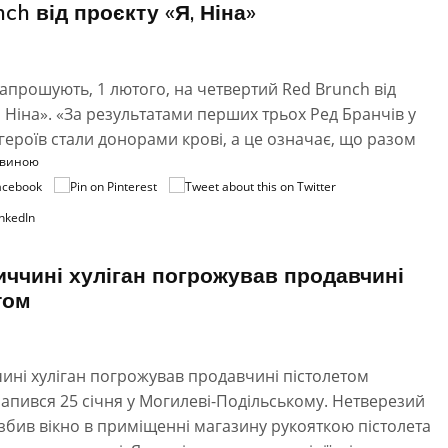
ch від проєкту «Я, Ніна»
апрошують, 1 лютого, на четвертий Red Brunch від
, Ніна». «За результатами перших трьох Ред Бранчів у
 героїв стали донорами крові, а це означає, що разом
овиною
иччині хуліган погрожував продавчині
том
ині хуліган погрожував продавчині пістолетом
апився 25 січня у Могилеві-Подільському. Нетверезий
збив вікно в приміщенні магазину рукояткою пістолета