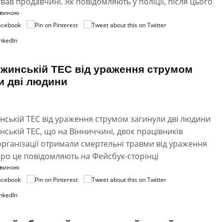
вав продавчині. Як повідомляють у поліції, після цього
овиною
жинській ТЕС від ураження струмом
и дві людини
ській ТЕС від ураження струмом загинули дві людини
ській ТЕС, що на Вінниччині, двоє працівників
організації отримали смертельні травми від ураження
ро це повідомляють на Фейсбук-сторінці
овиною