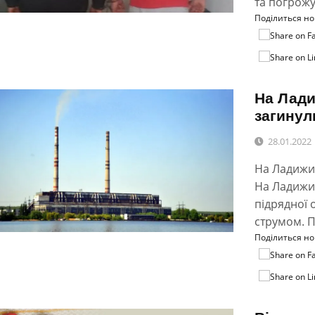
та погрожу
Поділиться н
На Лади
загинул
28.01.2022
На Ладижин
На Ладижин
підрядної 
струмом. П
Поділиться н