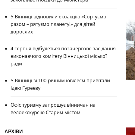
У Вінниці відновили екоакцію «Сортуємо
разом – рятуємо планету!» для дітей і
дорослих
4 серпня відбудеться позачергове засідання
виконавчого комітету Вінницької міської
ради
У Вінниці зі 100-річним ювілеєм привітали
Ідею Гуреєву
Офіс туризму запрошує вінничан на
велоекскурсію Старим містом
АРХІВИ