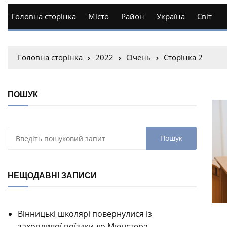
Головна сторінка
Місто
Район
Україна
Світ
Головна сторінка
2022
Січень
Сторінка 2
ПОШУК
НЕЩОДАВНІ ЗАПИСИ
Вінницькі школярі повернулися із
захопливої поїздки до Мюнстера