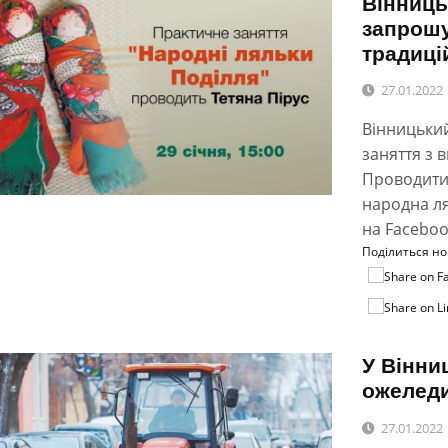
Вінниць
запрошу
традиці
27.01.2022
Вінницьки
заняття з 
Проводитим
народна ля
на Faceboo
Поділиться н
У Вінни
ожелед
27.01.2022