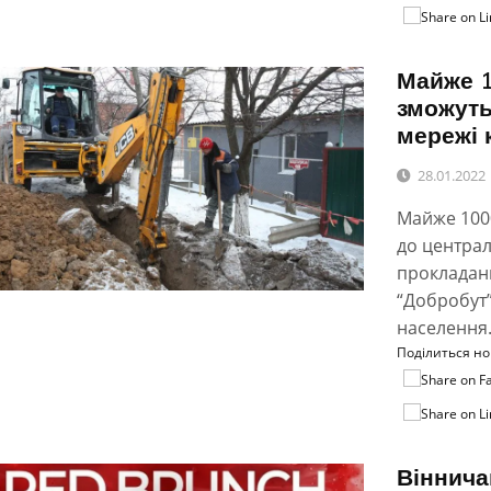
Майже 1
зможуть
мережі 
28.01.2022
Майже 100
до централ
прокладанн
“Добробут”
населення
Поділиться н
Віннича