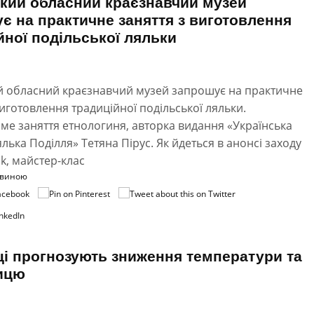
кий обласний краєзнавчий музей
є на практичне заняття з виготовлення
йної подільської ляльки
й обласний краєзнавчий музей запрошує на практичне
виготовлення традиційної подільської ляльки.
е заняття етнологиня, авторка видання «Українська
лька Поділля» Тетяна Пірус. Як йдеться в анонсі заходу
k, майстер-клас
овиною
ці прогнозують зниження температури та
ицю