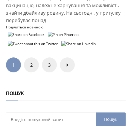
вакцинацію, належне харчування та можливість
знайти дбайливу родину. На сьогодні, у притулку
перебуває понад
Поділиться новиною
Навігація
1
2
3
записів
ПОШУК