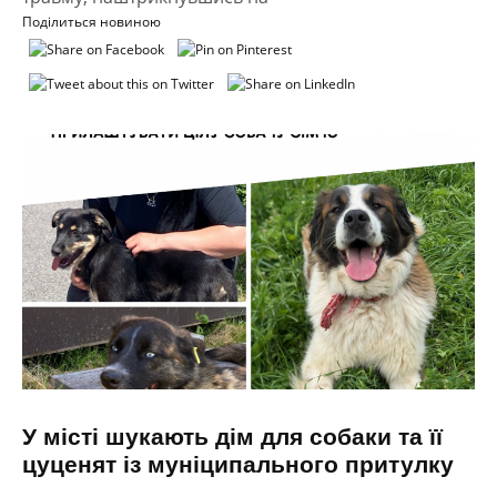
Поділиться новиною
У місті шукають дім для собаки та її
цуценят із муніципального притулку