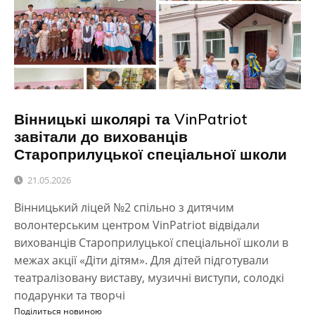
Вінницькі школярі та VinPatriot
завітали до вихованців
Староприлуцької спеціальної школи
21.05.2026
Вінницький ліцей №2 спільно з дитячим
волонтерським центром VinPatriot відвідали
вихованців Староприлуцької спеціальної школи в
межах акції «Діти дітям». Для дітей підготували
театралізовану виставу, музичні виступи, солодкі
подарунки та творчі
Поділиться новиною