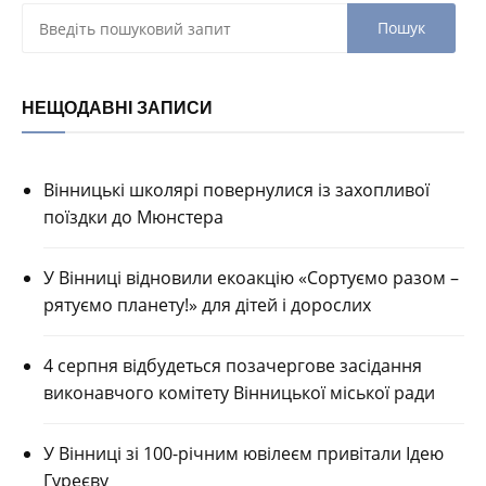
НЕЩОДАВНІ ЗАПИСИ
Вінницькі школярі повернулися із захопливої
поїздки до Мюнстера
У Вінниці відновили екоакцію «Сортуємо разом –
рятуємо планету!» для дітей і дорослих
4 серпня відбудеться позачергове засідання
виконавчого комітету Вінницької міської ради
У Вінниці зі 100-річним ювілеєм привітали Ідею
Гуреєву