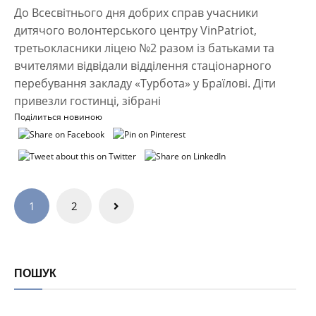
До Всесвітнього дня добрих справ учасники
дитячого волонтерського центру VinPatriot,
третьокласники ліцею №2 разом із батьками та
вчителями відвідали відділення стаціонарного
перебування закладу «Турбота» у Браїлові. Діти
привезли гостинці, зібрані
Поділиться новиною
Навігація
1
2
записів
ПОШУК