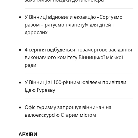
У Вінниці відновили екоакцію «Сортуємо
разом – рятуємо планету!» для дітей і
дорослих
4 серпня відбудеться позачергове засідання
виконавчого комітету Вінницької міської
ради
У Вінниці зі 100-річним ювілеєм привітали
Ідею Гуреєву
Офіс туризму запрошує вінничан на
велоекскурсію Старим містом
АРХІВИ