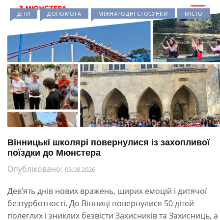
ДІТИ
ДОПОМОГА
МІЖНАРОДНІ СТОСУНКИ
МІСТО
Вінницькі школярі повернулися із захопливої
поїздки до Мюнстера
Опубліковано:
03.08.2026
Дев’ять днів нових вражень, щирих емоцій і дитячої
безтурботності. До Вінниці повернулися 50 дітей
полеглих і зниклих безвісти Захисників та Захисниць, а