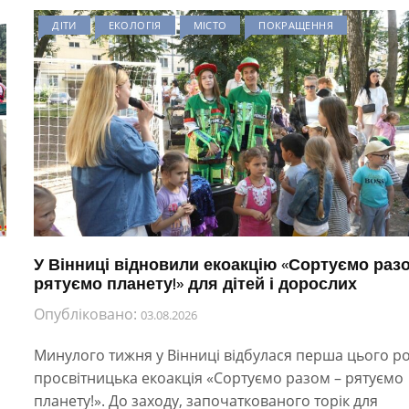
ДІТИ
ЕКОЛОГІЯ
МІСТО
ПОКРАЩЕННЯ
У Вінниці відновили екоакцію «Сортуємо раз
рятуємо планету!» для дітей і дорослих
Опубліковано:
03.08.2026
Минулого тижня у Вінниці відбулася перша цього р
просвітницька екоакція «Сортуємо разом – рятуємо
планету!». До заходу, започаткованого торік для