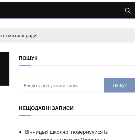
кої міської ради
ПОШУК
НЕЩОДАВНІ ЗАПИСИ
Вінницькі школярі повернулися із
захопливої поїздки до Мюнстера