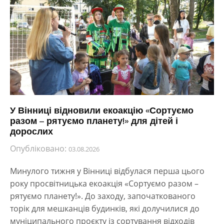
У Вінниці відновили екоакцію «Сортуємо
разом – рятуємо планету!» для дітей і
дорослих
Опубліковано:
03.08.2026
Минулого тижня у Вінниці відбулася перша цього
року просвітницька екоакція «Сортуємо разом –
рятуємо планету!». До заходу, започаткованого
торік для мешканців будинків, які долучилися до
муніципального проєкту із сортування відходів