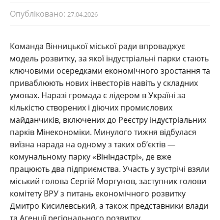
Опубліковано:
27.04.2026
Команда Вінницької міської ради впроваджує
модель розвитку, за якої індустріальні парки стають
ключовими осередками економічного зростання та
приваблюють нових інвесторів навіть у складних
умовах. Наразі громада є лідером в Україні за
кількістю створених і діючих промислових
майданчиків, включених до Реєстру індустріальних
парків Мінекономіки. Минулого тижня відбулася
виїзна нарада на одному з таких об’єктів —
комунальному парку «ВінІндастрі», де вже
працюють два підприємства. Участь у зустрічі взяли
міський голова Сергій Моргунов, заступник голови
комітету ВРУ з питань економічного розвитку
Дмитро Кисилевський, а також представники влади
та Агенції регіонального розвитку.