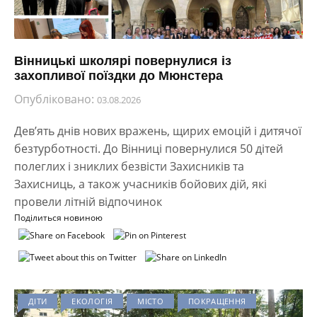
Вінницькі школярі повернулися із
захопливої поїздки до Мюнстера
Опубліковано:
03.08.2026
Дев’ять днів нових вражень, щирих емоцій і дитячої
безтурботності. До Вінниці повернулися 50 дітей
полеглих і зниклих безвісти Захисників та
Захисниць, а також учасників бойових дій, які
провели літній відпочинок
Поділиться новиною
ДІТИ
ЕКОЛОГІЯ
МІСТО
ПОКРАЩЕННЯ