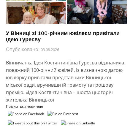
У Вінниці зі 100-річним ювілеєм привітали
Ідею Гуреєву
Опубліковано:
03.08.2026
Вінничанка Ідея Костянтинівна Гуреєва відзначила
поважний 100-річний ювілей. Із визначною датою
ювілярку привітали представники Вінницької
міської ради, вручивши їй грамоту та грошову
премію. «Ідея Костянтинівна – шоста цьогоріч
жителька Вінницької
Поділиться новиною