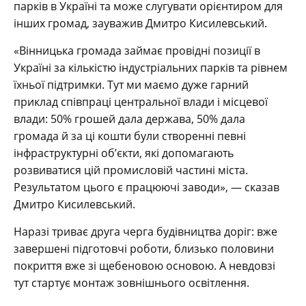
парків в Україні та може слугувати орієнтиром для
інших громад, зауважив Дмитро Кисилевський.
«Вінницька громада займає провідні позиції в
Україні за кількістю індустріальних парків та рівнем
їхньої підтримки. Тут ми маємо дуже гарний
приклад співпраці центральної влади і місцевої
влади: 50% грошей дала держава, 50% дала
громада й за ці кошти були створенні певні
інфраструктурні об’єкти, які допомагають
розвиватися цій промисловій частині міста.
Результатом цього є працюючі заводи», — сказав
Дмитро Кисилевський.
Наразі триває друга черга будівництва доріг: вже
завершені підготовчі роботи, близько половини
покриття вже зі щебеновою основою. А невдовзі
тут стартує монтаж зовнішнього освітлення.