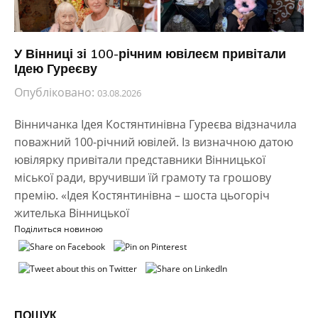
У Вінниці зі 100-річним ювілеєм привітали
Ідею Гуреєву
Опубліковано:
03.08.2026
Вінничанка Ідея Костянтинівна Гуреєва відзначила
поважний 100-річний ювілей. Із визначною датою
ювілярку привітали представники Вінницької
міської ради, вручивши їй грамоту та грошову
премію. «Ідея Костянтинівна – шоста цьогоріч
жителька Вінницької
Поділиться новиною
ПОШУК