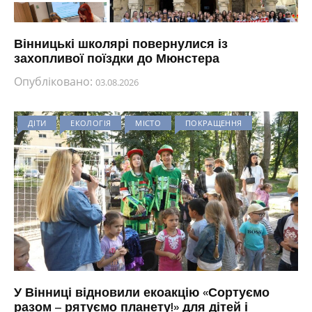
Вінницькі школярі повернулися із
захопливої поїздки до Мюнстера
Опубліковано:
03.08.2026
ДІТИ
ЕКОЛОГІЯ
МІСТО
ПОКРАЩЕННЯ
У Вінниці відновили екоакцію «Сортуємо
разом – рятуємо планету!» для дітей і