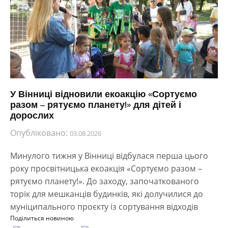
У Вінниці відновили екоакцію «Сортуємо
разом – рятуємо планету!» для дітей і
дорослих
Опубліковано:
03.08.2026
Минулого тижня у Вінниці відбулася перша цього
року просвітницька екоакція «Сортуємо разом –
рятуємо планету!». До заходу, започаткованого
торік для мешканців будинків, які долучилися до
муніципального проєкту із сортування відходів
Поділиться новиною