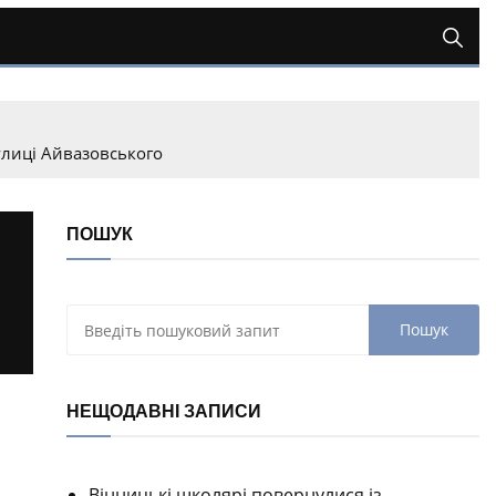
улиці Айвазовського
ПОШУК
НЕЩОДАВНІ ЗАПИСИ
Вінницькі школярі повернулися із