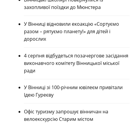
захопливої поїздки до Мюнстера
У Вінниці відновили екоакцію «Сортуємо
разом – рятуємо планету!» для дітей і
дорослих
4 серпня відбудеться позачергове засідання
виконавчого комітету Вінницької міської
ради
У Вінниці зі 100-річним ювілеєм привітали
Ідею Гуреєву
Офіс туризму запрошує вінничан на
велоекскурсію Старим містом