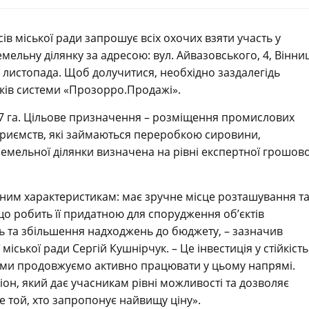
в міської ради запрошує всіх охочих взяти участь у
мельну ділянку за адресою: вул. Айвазовського, 4, Вінни
11 листопада. Щоб долучитися, необхідно заздалегідь
ків системи «Прозорро.Продажі».
,7 га. Цільове призначення – розміщення промислових
дприємств, які займаються переробкою сировини,
мельної ділянки визначена на рівні експертної грошово
ідним характеристикам: має зручне місце розташування т
що робить її придатною для спорудження об’єктів
ць та збільшення надходжень до бюджету, – зазначив
ської ради Сергій Кушнірчук. – Це інвестиція у стійкість
ож ми продовжуємо активно працювати у цьому напрямі.
он, який дає учасникам рівні можливості та дозволяє
е той, хто запропонує найвищу ціну».