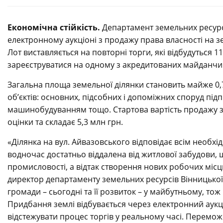
Економічна стійкість.
Департамент земельних ресурсі
електронному аукціоні з продажу права власності на зе
Лот виставляється на повторні торги, які відбудуться 
зареєструватися на одному з акредитованих майданчи
Загальна площа земельної ділянки становить майже 0
об’єктів: основних, підсобних і допоміжних споруд пі
машинобудуванням тощо. Стартова вартість продажу зе
оцінки та складає 5,3 млн грн.
«Ділянка на вул. Айвазовського відповідає всім необх
водночас достатньо віддалена від житлової забудови, 
промисловості, а відтак створення нових робочих міс
директор департаменту земельних ресурсів Вінницької мі
громади – сьогодні та її розвиток – у майбутньому, т
Придбання землі відбувається через електронний аукці
відстежувати процес торгів у реальному часі. Перемож