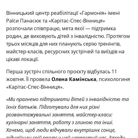
Вінницький центр реабілітації «Гармонія» імені
Раїси Панасюк та «Карітас-Спес-Вінниця»
розпочали співпрацю, мета якої — підтримка
родин, де виховують дітей з інвалідністю. Протягом
трьох місяців для них планують серію тренінгів,
майстер-класів, ресурсних зустрічей та виїздів на
цікаві локації.
Перша зустріч спільного проєкту відбулась 11
жовтня. Її провела
Олена Камінська
, психологиня
«Карітас-Спес-Вінниця».
«Ми прагнемо підтримати дітей з інвалідністю та
їхніх батьків. Підготували для них різні
розвантажувальні заняття, майстер-класи:
кулінарні заняття, роботу з глиною та інші.
Хочемо, щоб люди відчували внутрішнє сонце,
віднайшли свій ресурс у цей непростий час. Заходи