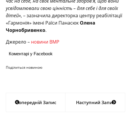
час на себе, на своє ментальне здоров’я, щоб вони
усвідомлювали свою цінність – для себе і для своїх
дітей»
, – зазначила директорка центру реабілітації
«Гармонія» імені Раїси Панасюк
Олена
Чорнобривенко
.
Джерело –
новини ВМР
Коментарі у Facebook
Поділиться новиною
Навігація
Попередній Запис
Наступний Запис
записів