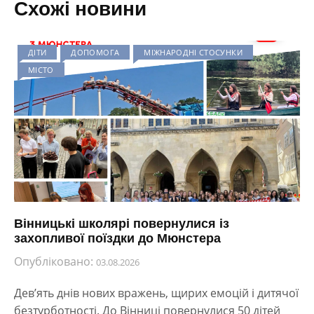
Схожі новини
ДІТИ
ДОПОМОГА
МІЖНАРОДНІ СТОСУНКИ
МІСТО
Вінницькі школярі повернулися із
захопливої поїздки до Мюнстера
Опубліковано:
03.08.2026
Дев’ять днів нових вражень, щирих емоцій і дитячої
безтурботності. До Вінниці повернулися 50 дітей