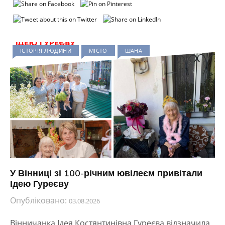
ІСТОРІЯ ЛЮДИНИ
МІСТО
ШАНА
У Вінниці зі 100-річним ювілеєм привітали
Ідею Гуреєву
Опубліковано:
03.08.2026
Вінничанка Ідея Костянтинівна Гуреєва відзначила