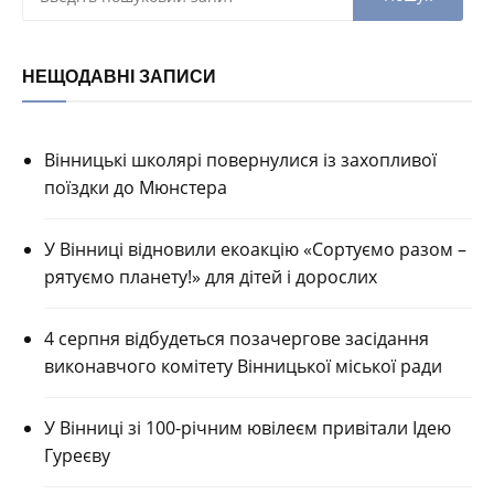
НЕЩОДАВНІ ЗАПИСИ
Вінницькі школярі повернулися із захопливої
поїздки до Мюнстера
У Вінниці відновили екоакцію «Сортуємо разом –
рятуємо планету!» для дітей і дорослих
4 серпня відбудеться позачергове засідання
виконавчого комітету Вінницької міської ради
У Вінниці зі 100-річним ювілеєм привітали Ідею
Гуреєву