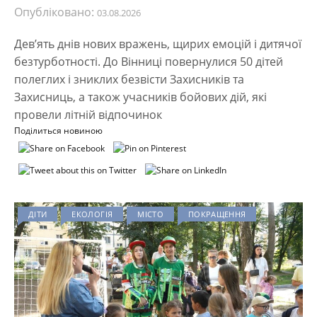
Опубліковано:
03.08.2026
Дев’ять днів нових вражень, щирих емоцій і дитячої
безтурботності. До Вінниці повернулися 50 дітей
полеглих і зниклих безвісти Захисників та
Захисниць, а також учасників бойових дій, які
провели літній відпочинок
Поділиться новиною
ДІТИ
ЕКОЛОГІЯ
МІСТО
ПОКРАЩЕННЯ