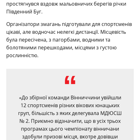
простягнувся вздовж мальовничих берегів річки
Південний Буг.
Організатори змагань підготували для спортсменів
цікаві, але водночас нелегкі дистанції. Місцевість
була пересічена, з пагорбами, водними та
болотяними перешкодами, місцями з густою
рослинністю.
«До збірної команди Вінниччини увійшли
12 спортсменів різних вікових юнацьких
груп, більшість з яких делегувала МДЮСШ
№ 2. Приємно відзначити, що в усіх трьох
програмах цього чемпіонату вінничани
здобули призові місця, вкотре довівши