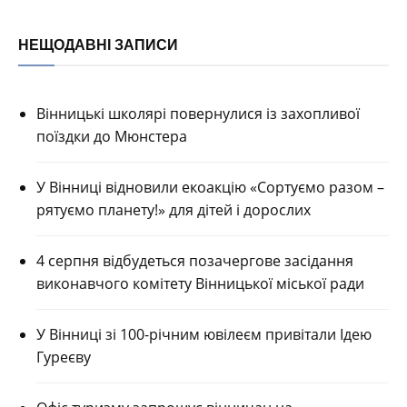
НЕЩОДАВНІ ЗАПИСИ
Вінницькі школярі повернулися із захопливої
поїздки до Мюнстера
У Вінниці відновили екоакцію «Сортуємо разом –
рятуємо планету!» для дітей і дорослих
4 серпня відбудеться позачергове засідання
виконавчого комітету Вінницької міської ради
У Вінниці зі 100-річним ювілеєм привітали Ідею
Гуреєву