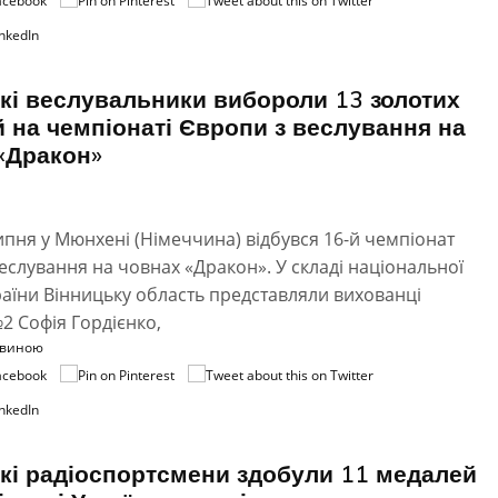
кі веслувальники вибороли 13 золотих
 на чемпіонаті Європи з веслування на
«Дракон»
липня у Мюнхені (Німеччина) відбувся 16-й чемпіонат
еслування на човнах «Дракон». У складі національної
раїни Вінницьку область представляли вихованці
Софія Гордієнко,
овиною
кі радіоспортсмени здобули 11 медалей