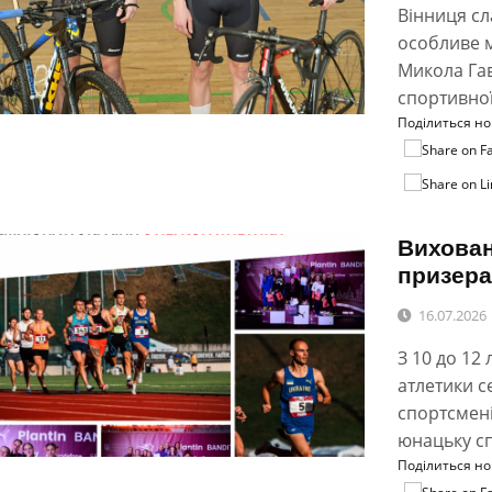
Вінниця сл
особливе м
Микола Гав
спортивної
Поділиться н
Вихова
призера
16.07.2026
З 10 до 12
атлетики с
спортсмені
юнацьку с
Поділиться н