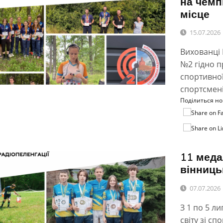
на чемп
місце
15.07.2026
Вихованці 
№2 гідно п
спортивної
спортсмені
Поділиться н
11 меда
вінниц
07.07.2026
З 1 по 5 л
світу зі сп