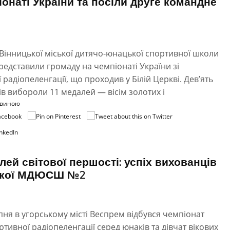
іонаті України та посіли друге командне
Вінницької міської дитячо-юнацької спортивної школи
редставили громаду на чемпіонаті України зі
 радіопеленгації, що проходив у Білій Церкві. Дев’ять
в вибороли 11 медалей — вісім золотих і
овиною
лей світової першості: успіх вихованців
ької МДЮСШ №2
ипня в угорському місті Веспрем відбувся чемпіонат
ортивної радіопеленгації серед юнаків та дівчат вікових