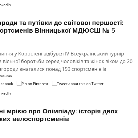
ороди та путівки до світової першості:
портсменів Вінницької МДЮСШ № 5
 липня у Коростені відбувся IV Всеукраїнський турнір
 вільної боротьби серед чоловіків та жінок віком до 20
нагороди змагалися понад 150 спортсменів із
овиною
ні мрією про Олімпіаду: історія двох
ких велоспортсменів