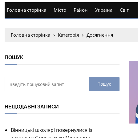
Головна сторінка
Місто
Район
Україна
Світ
Головна сторінка
Категорія
Досягнення
ПОШУК
НЕЩОДАВНІ ЗАПИСИ
Вінницькі школярі повернулися із
захопливої поїздки до Мюнстера