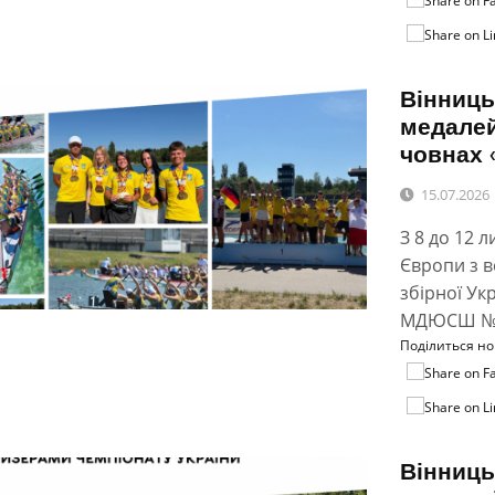
Вінниць
медалей
човнах 
15.07.2026
З 8 до 12 
Європи з в
збірної Ук
МДЮСШ №2 
Поділиться н
Вінниць