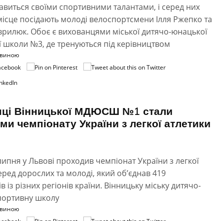
авиться своїми спортивними талантами, і серед них
ісце посідають молоді велоспортсмени Ілля Ржепко та
рилюк. Обоє є вихованцями міської дитячо-юнацької
 школи №3, де тренуються під керівництвом
овиною
нці Вінницької МДЮСШ №1 стали
ми чемпіонату України з легкої атлетики
 липня у Львові проходив чемпіонат України з легкої
еред дорослих та молоді, який об’єднав 419
в із різних регіонів країни. Вінницьку міську дитячо-
портивну школу
овиною