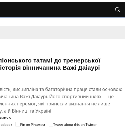
піонського татамі до тренерської
 історія вінничанина Важі Даіаурі
ість, дисципліна та багаторічна праця стали основою
ничанина Важі Даіаурі. Його спортивний шлях — це
сленних перемог, які принесли визнання не лише
 а й Вінниці та Україні
овиною