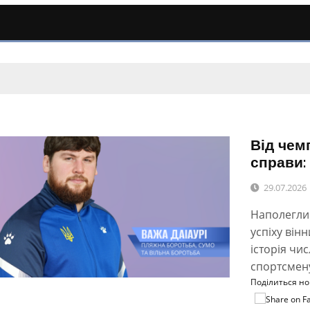
Від чем
справи:
29.07.2026
Наполеглив
успіху він
історія чи
спортсмену,
Поділиться н