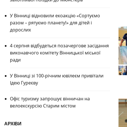
У Вінниці відновили екоакцію «Сортуємо
разом – рятуємо планету!» для дітей і
дорослих
4 серпня відбудеться позачергове засідання
виконавчого комітету Вінницької міської
ради
У Вінниці зі 100-річним ювілеєм привітали
Ідею Гуреєву
Офіс туризму запрошує вінничан на
велоекскурсію Старим містом
АРХІВИ