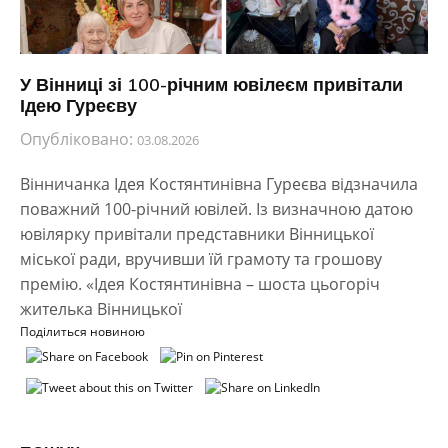
У Вінниці зі 100-річним ювілеєм привітали
Ідею Гуреєву
Опубліковано:
03.08.2026
Вінничанка Ідея Костянтинівна Гуреєва відзначила
поважний 100-річний ювілей. Із визначною датою
ювілярку привітали представники Вінницької
міської ради, вручивши їй грамоту та грошову
премію. «Ідея Костянтинівна – шоста цьогоріч
жителька Вінницької
Поділиться новиною