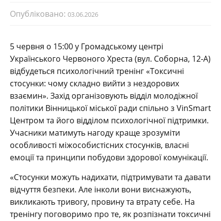
Опубліковано:
03.06.2026
5 червня о 15:00 у Громадському центрі
Українського Червоного Хреста (вул. Соборна, 12-А)
відбудеться психологічний тренінг «Токсичні
стосунки: чому складно вийти з нездорових
взаємин». Захід організовують відділ молодіжної
політики Вінницької міської ради спільно з VinSmart
Центром та його відділом психологічної підтримки.
Учасники матимуть нагоду краще зрозуміти
особливості міжособистісних стосунків, власні
емоції та принципи побудови здорової комунікації.
«Стосунки можуть надихати, підтримувати та давати
відчуття безпеки. Але інколи вони виснажують,
викликають тривогу, провину та втрату себе. На
тренінгу поговоримо про те, як розпізнати токсичні