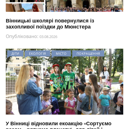
Вінницькі школярі повернулися із
захопливої поїздки до Мюнстера
Опубліковано:
03.08.2026
ДІТИ
ЕКОЛОГІЯ
МІСТО
ПОКРАЩЕННЯ
У Вінниці відновили екоакцію «Сортуємо