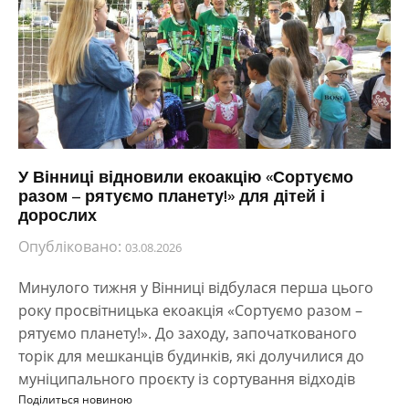
У Вінниці відновили екоакцію «Сортуємо
разом – рятуємо планету!» для дітей і
дорослих
Опубліковано:
03.08.2026
Минулого тижня у Вінниці відбулася перша цього
року просвітницька екоакція «Сортуємо разом –
рятуємо планету!». До заходу, започаткованого
торік для мешканців будинків, які долучилися до
муніципального проєкту із сортування відходів
Поділиться новиною