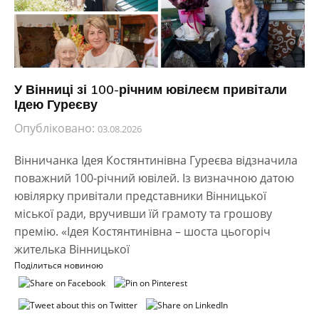
У Вінниці зі 100-річним ювілеєм привітали
Ідею Гуреєву
Опубліковано:
03.08.2026
Вінничанка Ідея Костянтинівна Гуреєва відзначила
поважний 100-річний ювілей. Із визначною датою
ювілярку привітали представники Вінницької
міської ради, вручивши їй грамоту та грошову
премію. «Ідея Костянтинівна – шоста цьогоріч
жителька Вінницької
Поділиться новиною