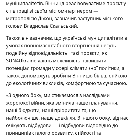
муніципалітетів. Вінниця реалізовуватиме проєкт у
співпраці зі своїм містом-партнером —
метрополією Діжон, зазначив заступник міського
голови Владислав Скальський.
Також він зазначив, що українські муніципалітети в
умовах повномасштабного вторгнення несуть
подвійну відповідальність і такі проєкти, як
SUN4Ukraine дають можливість підвищити
потенціал громади у сфері кліматичної політики, а
також допоможуть зробити Вінницю більш стійкою
до екологічних викликів, комфортною та сучасною.
«З одного боку, ми стикаємося з наслідками
жорстокої війни, яка змінила наше планування,
наші бюджети, наші пріоритети та, що
найболючіше, наше довкілля. З іншого боку, від нас
очікують відбудови — і відбудови відповідно до
принципів сталого розвитку, стійкості та