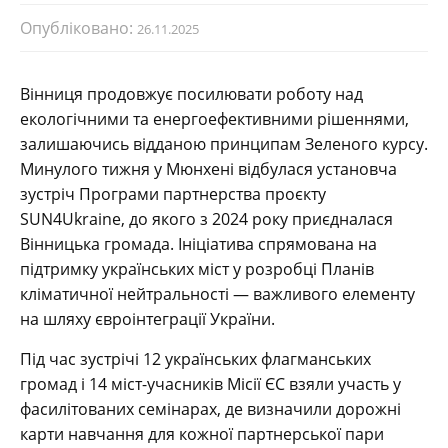
Опубліковано:
26.11.2025
Вінниця продовжує посилювати роботу над
екологічними та енергоефективними рішеннями,
залишаючись відданою принципам Зеленого курсу.
Минулого тижня у Мюнхені відбулася установча
зустріч Програми партнерства проєкту
SUN4Ukraine, до якого з 2024 року приєдналася
Вінницька громада. Ініціатива спрямована на
підтримку українських міст у розробці Планів
кліматичної нейтральності — важливого елементу
на шляху євроінтеграції України.
Під час зустрічі 12 українських флагманських
громад і 14 міст-учасників Місії ЄС взяли участь у
фасилітованих семінарах, де визначили дорожні
карти навчання для кожної партнерської пари