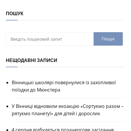
ПОШУК
НЕЩОДАВНІ ЗАПИСИ
Вінницькі школярі повернулися із захопливої
поїздки до Мюнстера
У Вінниці відновили екоакцію «Сортуємо разом –
рятуємо планету!» для дітей і дорослих
4 серпня відбудеться позачергове засідання