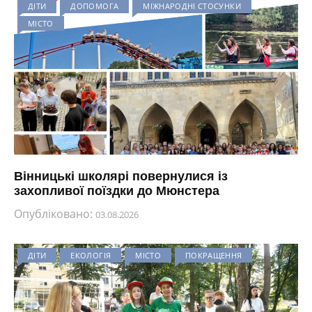
ДІТИ
ДОПОМОГА
МІЖНАРОДНІ СТОСУНКИ
МІСТО
Вінницькі школярі повернулися із
захопливої поїздки до Мюнстера
Опубліковано:
03.08.2026
ДІТИ
ЕКОЛОГІЯ
МІСТО
ПОКРАЩЕННЯ