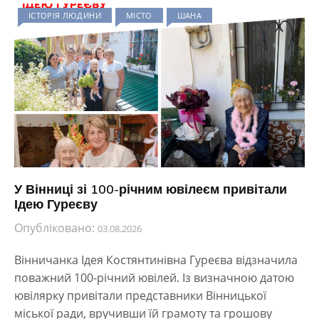
ІСТОРІЯ ЛЮДИНИ
МІСТО
ШАНА
У Вінниці зі 100-річним ювілеєм привітали
Ідею Гуреєву
Опубліковано:
03.08.2026
Вінничанка Ідея Костянтинівна Гуреєва відзначила
поважний 100-річний ювілей. Із визначною датою
ювілярку привітали представники Вінницької
міської ради, вручивши їй грамоту та грошову