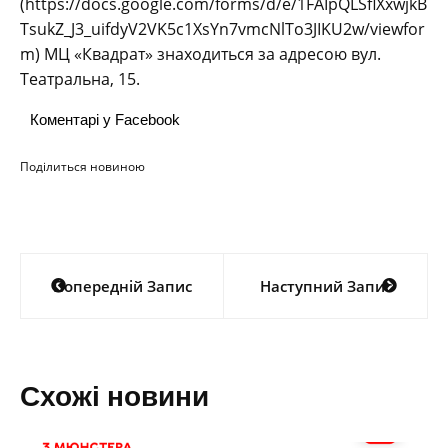
(https://docs.google.com/forms/d/e/1FAIpQLSflXxwjkB
TsukZ_J3_uifdyV2VK5c1XsYn7vmcNlTo3JIKU2w/viewfor
m) МЦ «Квадрат» знаходиться за адресою вул.
Театральна, 15.
Коментарі у Facebook
Поділиться новиною
Навігація
Попередній Запис
Наступний Запис
записів
Схожі новини