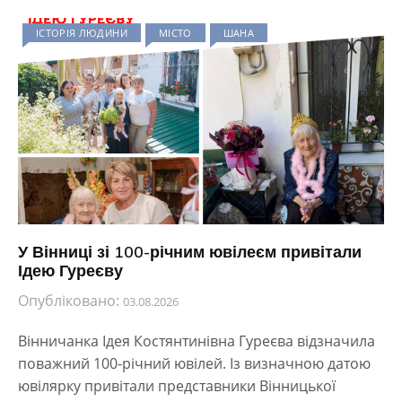
ІСТОРІЯ ЛЮДИНИ
МІСТО
ШАНА
У Вінниці зі 100-річним ювілеєм привітали
Ідею Гуреєву
Опубліковано:
03.08.2026
Вінничанка Ідея Костянтинівна Гуреєва відзначила
поважний 100-річний ювілей. Із визначною датою
ювілярку привітали представники Вінницької