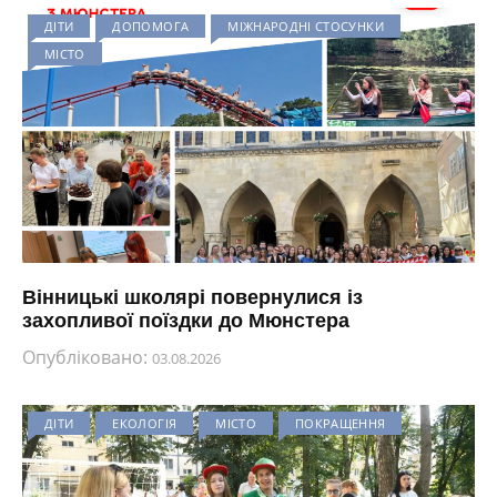
ДІТИ
ДОПОМОГА
МІЖНАРОДНІ СТОСУНКИ
МІСТО
Вінницькі школярі повернулися із
захопливої поїздки до Мюнстера
Опубліковано:
03.08.2026
ДІТИ
ЕКОЛОГІЯ
МІСТО
ПОКРАЩЕННЯ