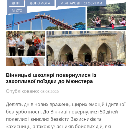
ДІТИ
ДОПОМОГА
МІЖНАРОДНІ СТОСУНКИ
МІСТО
Вінницькі школярі повернулися із
захопливої поїздки до Мюнстера
Опубліковано:
03.08.2026
Дев’ять днів нових вражень, щирих емоцій і дитячої
безтурботності. До Вінниці повернулися 50 дітей
полеглих і зниклих безвісти Захисників та
Захисниць, а також учасників бойових дій, які